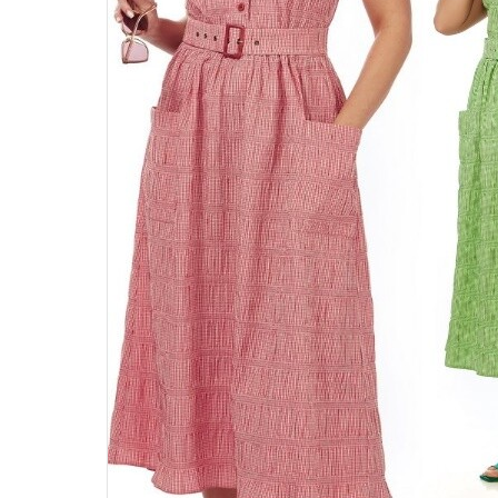
46
48
50
52
54
56
58
60
62
64
66
68
70