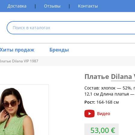
Доставка
|
Отзывы
|
Контакты
Хиты продаж
Бренды
Платье Dilana VIP 1987
Платье
Dilana 
размеров одежды
Состав: хлопок — 52%,
12,1 см Длина платья — 
Обхват груди (см)
Обхват талии (см)
Обхват 
Рост:
164-168 см
80
60-64
Видео
84
64-68
53,00 €
88
68-72