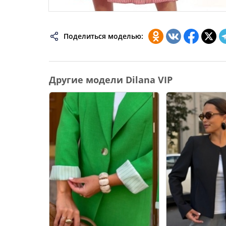
72
74
76
Поделиться моделью:
78
80
Другие модели Dilana VIP
82