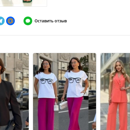
144
124-128
148
128-132
152
132-136
Оставить отзыв
156
136-140
160
140-144
164
144-148