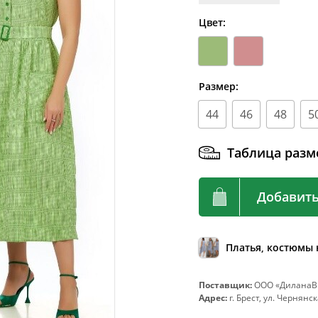
92
72-76
Цвет:
96
76-80
100
80-84
104
84-88
Размер:
108
88-92
44
46
48
5
112
92-96
Таблица разм
116
96-100
120
100-104
Добавить
124
104-108
128
108-112
132
112-116
Платья, костюмы
136
116-120
Поставщик:
ООО «ДиланаВИ
140
120-124
Адрес:
г. Брест, ул. Чернянск