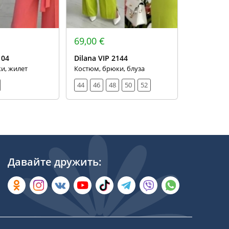
69,00 €
66,00 €
104
Dilana VIP 2144
Dilana VIP
и, жилет
Костюм, брюки, блуза
Костюм, бл
44
46
48
50
52
46
48
Давайте дружить: