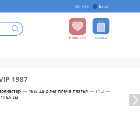
Валюта:
Евро
Избранное
Корзина
VIP
1987
 полиэстер — 48% Ширина плеча платья — 11,3 —
126,5 см
бедер (см)
88
92
96