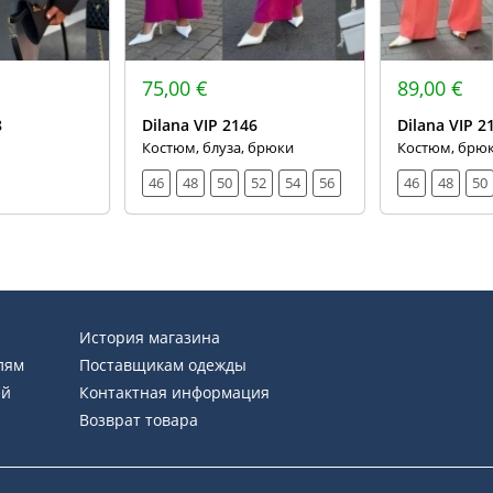
75,00 €
89,00 €
8
Dilana VIP 2146
Dilana VIP 2
Костюм, блуза, брюки
Костюм, брюк
46
48
50
52
54
56
46
48
50
История магазина
лям
Поставщикам одежды
ей
Контактная информация
Возврат товара