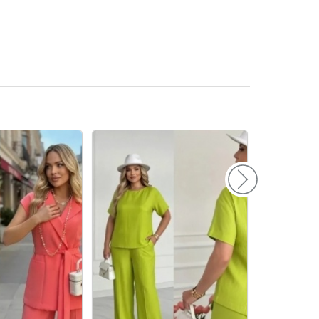
152
156
160
164
168
172