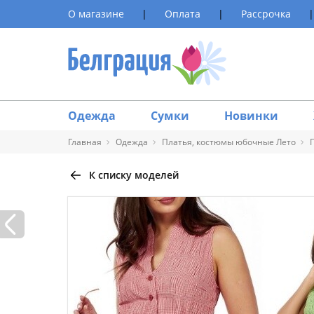
О магазине
|
Оплата
|
Рассрочка
|
Одежда
Сумки
Новинки
Главная
Одежда
Платья, костюмы юбочные Лето
К списку моделей
Таблица 
Размер
40
42
44