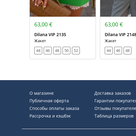
63,00 €
63,00 €
Dilana VIP 2135
Dilana VIP 214
Жакет
Жакет
44
46
48
50
52
44
46
48
О магазине
Доставка заказов
Публичная оферта
Гарантии покупате
Способы оплаты заказа
Отзывы покупател
Рассрочка и кэшбэк
Таблица размеров