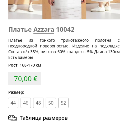
Размер
груди
талии
бедер
(см)
(см)
(см)
40
80
60-64
88
Платье
Azzara
10042
42
84
64-68
92
44
88
68-72
96
Платье из тонкого трикотажного полотна с
неоднородной поверхностью. Изделие на подкладке
46
92
72-76
100
Состав п/э-35%, вискоза-60% спандекс- 5% Длина 130см
48
96
76-80
104
Есть замеры
Рост:
168-170 см
50
100
80-84
108
52
104
84-88
112
70,00 €
54
108
88-92
116
Размер:
56
112
92-96
120
44
46
48
50
52
58
116
96-100
124
60
120
100-104
128
Таблица размеров
62
124
104-108
132