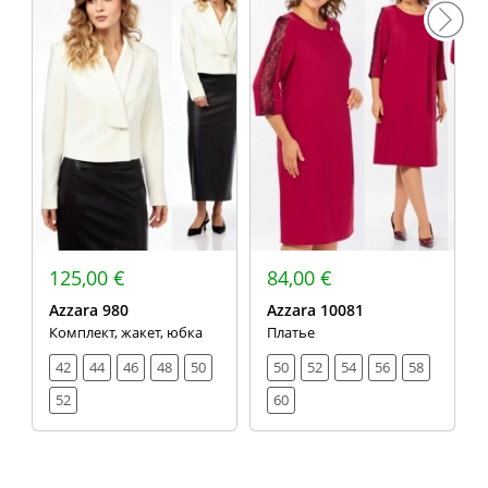
125,00 €
84,00 €
Azzara 980
Azzara 10081
Комплект, жакет, юбка
Платье
42
44
46
48
50
50
52
54
56
58
52
60