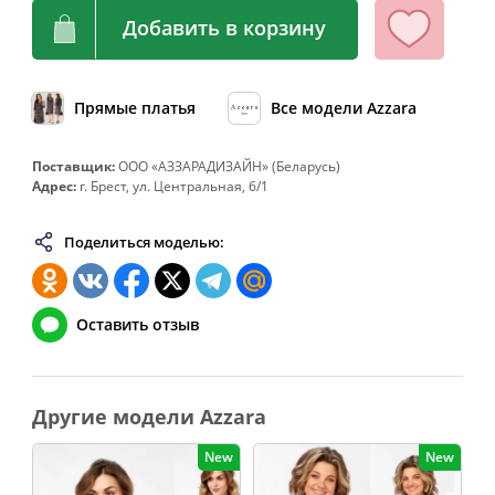
64
128
108-112
136
Добавить в корзину
66
132
112-116
140
68
136
116-120
144
Прямые платья
Все модели Azzara
70
140
120-124
148
72
144
124-128
152
Поставщик:
ООО «АЗЗАРАДИЗАЙН» (Беларусь)
Адрес:
г. Брест, ул. Центральная, 6/1
74
148
128-132
156
76
152
132-136
160
Поделиться моделью:
78
156
136-140
164
80
160
140-144
168
Оставить отзыв
82
164
144-148
172
Другие модели Azzara
New
New