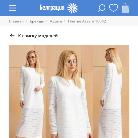
Главная
Бренды
Azzara
Платье Azzara 10042
К списку моделей
Таблица размеров одежды
Обхват
Обхват
Обхват