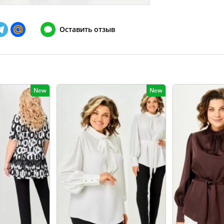
148
128-132
Оставить отзыв
152
132-136
156
136-140
160
140-144
164
144-148
New
New