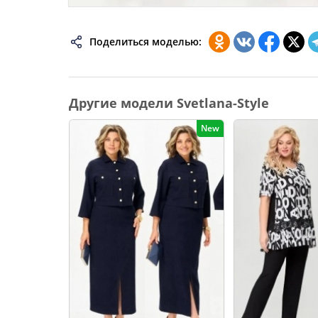
74
Поделиться моделью:
76
78
80
Другие модели Svetlana-Style
82
New