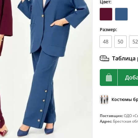
Цвет:
92
72-76
96
76-80
100
80-84
Размер:
104
84-88
48
50
52
108
88-92
112
92-96
Таблица 
116
96-100
120
100-104
Доба
124
104-108
128
108-112
Костюмы б
132
112-116
Поставщик:
ОДО «Св
136
116-120
Адрес:
Брестcкая обл.
140
120-124
144
124-128