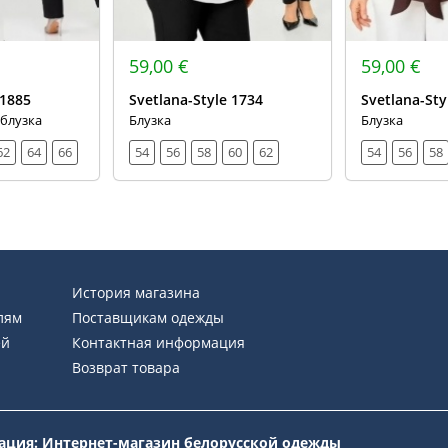
59,00 €
59,00 €
 1885
Svetlana-Style 1734
Svetlana-Sty
 блузка
Блузка
Блузка
62
64
66
54
56
58
60
62
54
56
58
История магазина
лям
Поставщикам одежды
ей
Контактная информация
Возврат товара
рация: Интернет-магазин белорусской одежды