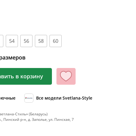
100
104
108
112
54
56
58
60
116
120
размеров
124
128
вить в корзину
132
136
рючные
Все модели Svetlana-Style
140
етлана-Стиль» (Беларусь)
144
, Пинский р-н, д. Заполье, ул. Пинская, 7
148
152