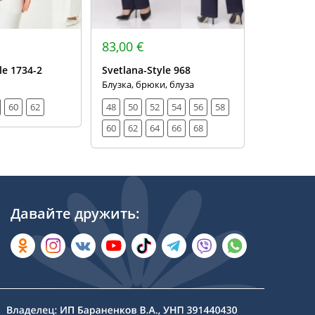
83,00 €
75,00 €
le 1734-2
Svetlana-Style 968
Svetlana-S
Блузка, брюки, блуза
Комплект,
60
62
48
50
52
54
56
58
52
54
60
62
64
66
68
Давайте дружить: