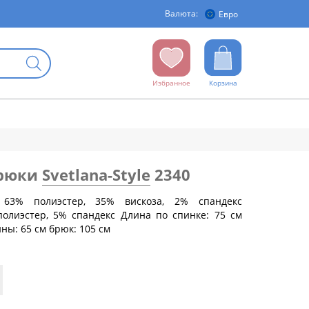
Валюта:
Евро
Избранное
Корзина
брюки
Svetlana-Style
2340
 63% полиэстер, 35% вискоза, 2% спандекс
полиэстер, 5% спандекс Длина по спинке: 75 см
ны: 65 см брюк: 105 см
бедер (см)
88
92
96