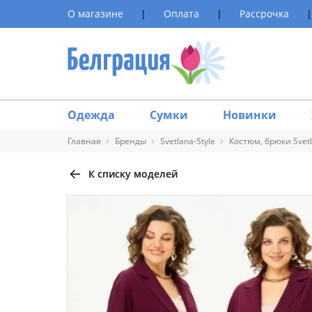
О магазине
|
Оплата
|
Рассрочка
|
Одежда
Сумки
Новинки
Главная
Бренды
Svetlana-Style
Костюм, брюки Svetl
К списку моделей
Таблица 
Размер
40
42
44