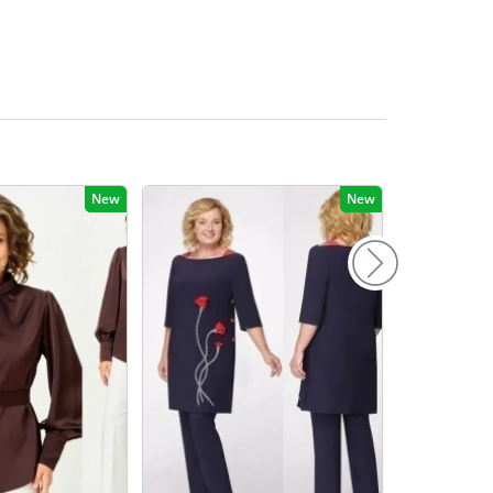
156
160
164
168
172
New
New