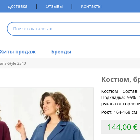
Доставка
|
Отзывы
|
Контакты
Хиты продаж
Бренды
ana-Style 2340
Костюм, 
размеров одежды
Костюм Состав
Подкладка: 95% 
рукава от горлови
Обхват груди (см)
Обхват талии (см)
Обхват 
Рост:
164-168 см
80
60-64
84
64-68
144,00 €
88
68-72