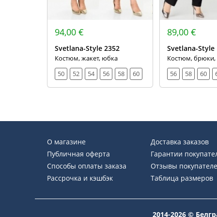
94,00 €
89,00 €
Svetlana-Style 2352
Svetlana-Style
Костюм, жакет, юбка
Костюм, брюки,
50
52
54
56
58
60
56
58
60
О магазине
Доставка заказов
Публичная оферта
Гарантии покупате
Способы оплаты заказа
Отзывы покупател
Рассрочка и кэшбэк
Таблица размеров
2014-2026 © Белг