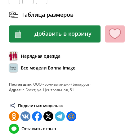
64
128
108-112
136
Таблица размеров
66
132
112-116
140
68
136
116-120
144
Добавить в корзину
70
140
120-124
148
72
144
124-128
152
Нарядная одежда
74
148
128-132
156
Все модели Bonna Image
76
152
132-136
160
78
156
136-140
164
Поставщик:
ООО «Боннаимидж» (Беларусь)
Адрес:
г. Брест, ул. Центральная, 51
80
160
140-144
168
82
164
144-148
172
Поделиться моделью:
Оставить отзыв