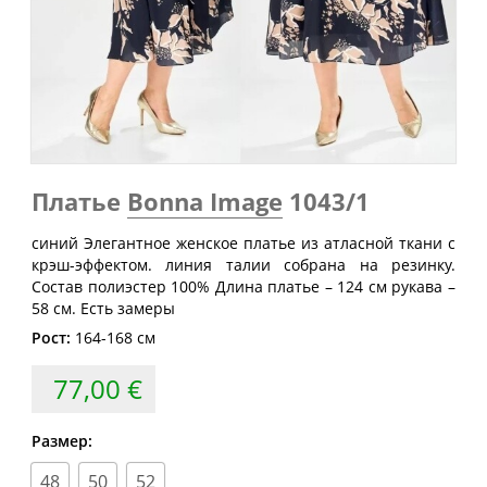
Обхват
Обхват
Обхват
Размер
груди
талии
бедер
(см)
(см)
(см)
40
80
60-64
88
42
84
64-68
92
44
88
68-72
96
46
92
72-76
100
Платье
Bonna Image
1043/1
48
96
76-80
104
синий Элегантное женское платье из атласной ткани с
крэш-эффектом. линия талии собрана на резинку.
50
100
80-84
108
Состав полиэстер 100% Длина платье – 124 см рукава –
52
104
84-88
112
58 см. Есть замеры
Рост:
164-168 см
54
108
88-92
116
56
112
92-96
120
77,00 €
58
116
96-100
124
Размер:
60
120
100-104
128
48
50
52
62
124
104-108
132