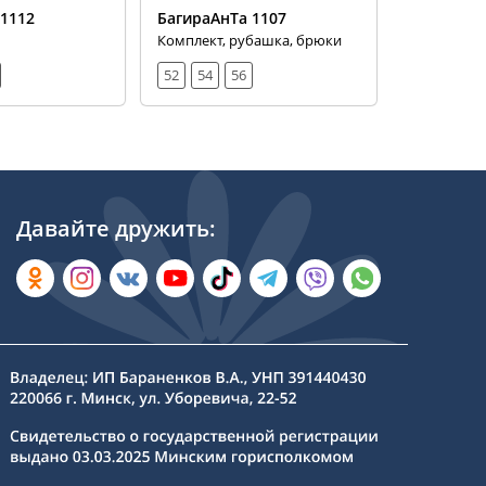
 1112
БагираАнТа 1107
БагираАн
Комплект, рубашка, брюки
Комплект, 
52
54
56
52
54
Давайте дружить: