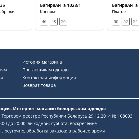
035
БагираАнТа 1028/1
БагираАнТа
, брюки
Костюм
Платье
46
48
50
50
52
54
История магазина
лям
Поставщикам одежды
ей
Контактная информация
Возврат товара
рация: Интернет-магазин белорусской одежды
 Торговом реестре Республики Беларусь 29.12.2014 № 168693
:00 до 20:00, выходной: суббота, воскресенье
глосуточно, обработка заказов: в рабочее время