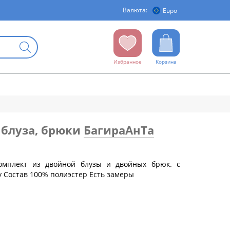
Валюта:
Евро
Избранное
Корзина
 блуза, брюки
БагираАнТа
бедер (см)
Комплект из двойной блузы и двойных брюк. с
у Состав 100% полиэстер Есть замеры
88
92
96