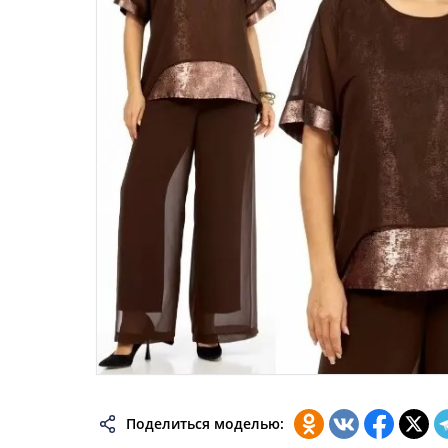
46
48
50
52
54
56
58
60
62
64
66
68
70
Поделиться моделью:
72