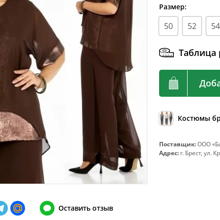
92
72-76
Размер:
96
76-80
50
52
54
100
80-84
104
84-88
Таблица 
108
88-92
Доба
112
92-96
116
96-100
120
100-104
Костюмы б
124
104-108
Поставщик:
ООО «Ба
128
108-112
Адрес:
г. Брест, ул. 
132
112-116
136
116-120
140
120-124
Оставить отзыв
144
124-128