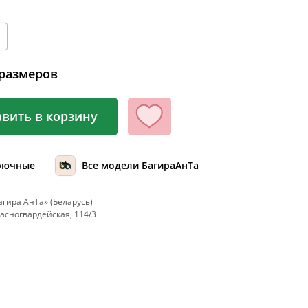
100
104
108
112
размеров
116
вить в корзину
120
124
128
рючные
Все модели БагираАнТа
132
гира АнТа» (Беларусь)
136
Красногвардейская, 114/3
140
144
148
152