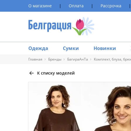
О магазине
|
Оплата
|
Рассрочка
|
Одежда
Сумки
Новинки
Главная
Бренды
БагираАнТа
Комплект, блуза, брю
К списку моделей
Таблица 
Размер
40
42
44