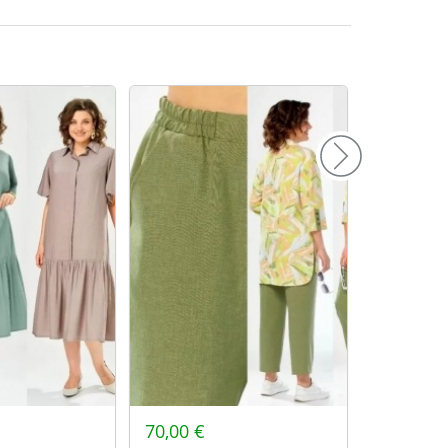
156
160
164
168
172
70,00 €
70,00 €