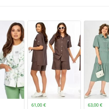
148
128-132
152
132-136
156
136-140
160
140-144
164
144-148
61,00 €
63,00 €