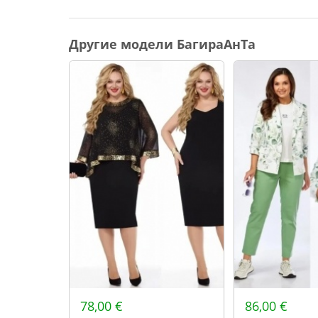
74
76
Другие модели БагираАнТа
78
80
82
78,00 €
86,00 €