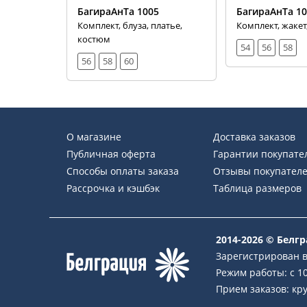
БагираАнТа 1005
БагираАнТа 1
Комплект, блуза, платье,
Комплект, жакет
костюм
54
56
58
56
58
60
О магазине
Доставка заказов
Публичная оферта
Гарантии покупате
Способы оплаты заказа
Отзывы покупател
Рассрочка и кэшбэк
Таблица размеров
2014-2026 © Белг
Зарегистрирован в
Режим работы: с 10
Прием заказов: кру