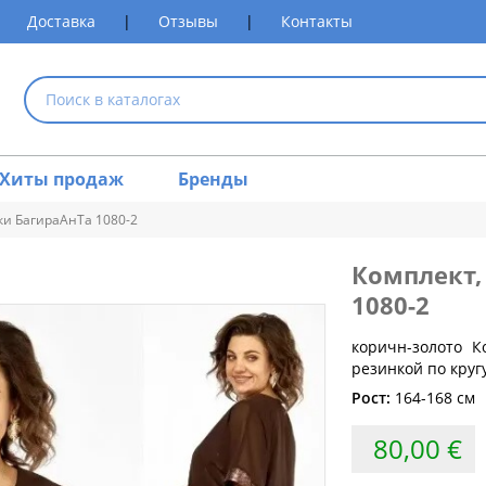
Доставка
|
Отзывы
|
Контакты
Хиты продаж
Бренды
ки БагираАнТа 1080-2
Комплект,
размеров одежды
1080-2
Обхват груди (см)
Обхват талии (см)
Обхват 
коричн-золото 
резинкой по круг
80
60-64
Рост:
164-168 см
84
64-68
80,00 €
88
68-72