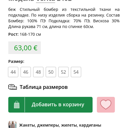
(см)
(см)
(см)
беж Стильный бомбер из текстильной ткани на
40
80
60-64
88
подкладке. По низу изделия сборка на резинку. Состав
Бомбер: 100% ПЭ Подкладка: 70% ПЭ, Вискоза 30%
42
84
64-68
92
Длина рукава 71 см, длина по спинке 60см.
44
88
68-72
96
Рост:
168-170 см
46
92
72-76
100
63,00 €
48
96
76-80
104
Размер:
50
100
80-84
108
52
104
84-88
112
44
46
48
50
52
54
54
108
88-92
116
Таблица размеров
56
112
92-96
120
58
116
96-100
124
Добавить в корзину
60
120
100-104
128
62
124
104-108
132
Жакеты, джемперы, жилеты, кардиганы
64
128
108-112
136