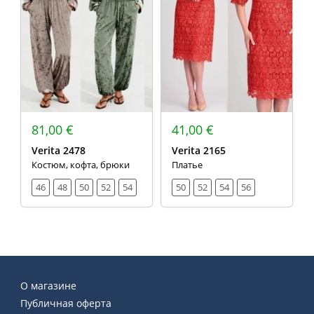
81,00 €
41,00 €
Verita 2478
Verita 2165
Костюм, кофта, брюки
Платье
46
48
50
52
54
50
52
54
56
О магазине
Публичная оферта