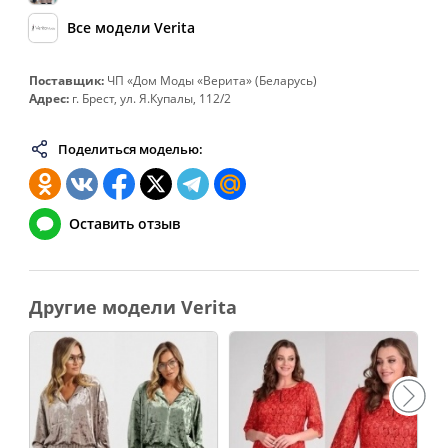
Все модели Verita
66
132
112-116
140
68
136
116-120
144
Поставщик:
ЧП «Дом Моды «Верита» (Беларусь)
70
140
120-124
148
Адрес:
г. Брест, ул. Я.Купалы, 112/2
72
144
124-128
152
Поделиться моделью:
74
148
128-132
156
76
152
132-136
160
Оставить отзыв
78
156
136-140
164
80
160
140-144
168
82
164
144-148
172
Другие модели Verita