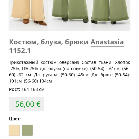
Обхват
Обхват
Обхват
Размер
груди
талии
бедер
(см)
(см)
(см)
40
80
60-64
88
42
84
64-68
92
Костюм, блуза, брюки
Anastasia
1152.1
44
88
68-72
96
46
92
72-76
100
Трикотажный костюм оверсайз Состав ткани: Хлопок
-75%, ПЭ-25% Дл. блузы (по спинке): (50-54) - 61см, (56-
48
96
76-80
104
60) -62 см. Дл. рукава: (50-60) -45см. Дл. брюк: (50-54):
50
100
80-84
108
101см, (56-60) 104см
Рост:
164-168 см
52
104
84-88
112
54
108
88-92
116
56,00 €
56
112
92-96
120
Цвет:
58
116
96-100
124
60
120
100-104
128