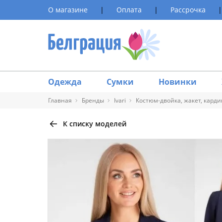
О магазине
|
Оплата
|
Рассрочка
|
Одежда
Сумки
Новинки
Главная
Бренды
Ivari
Костюм-двойка, жакет, кардиг
К списку моделей
Таблица 
Размер
40
42
44