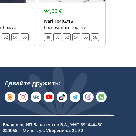
94,00 €
89,00 €
Ivari 10403/1Б
Ivari 2040
т, брюки
Костюм, жакет, брюки
Костюм-дво
брюки
52
54
56
48
50
52
54
56
58
48
50
Давайте дружить: