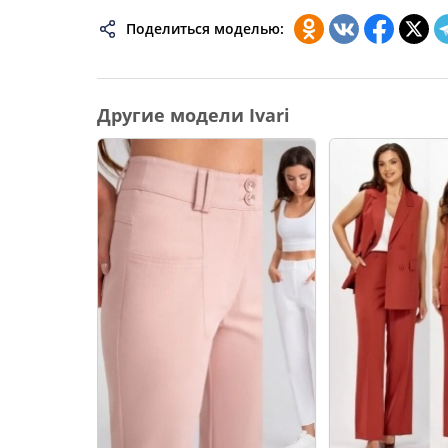
74
Поделиться моделью:
76
78
Другие модели Ivari
80
82