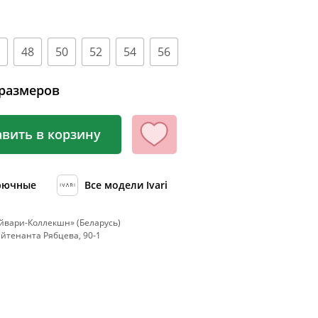
100
104
48
50
52
54
56
108
112
размеров
116
120
вить в корзину
124
128
рючные
Все модели Ivari
132
136
вари-Коллекшн» (Беларусь)
Лейтенанта Рябцева, 90-1
140
144
148
152