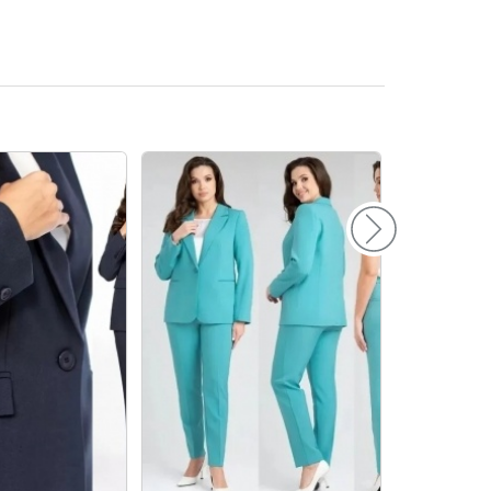
156
160
164
168
172