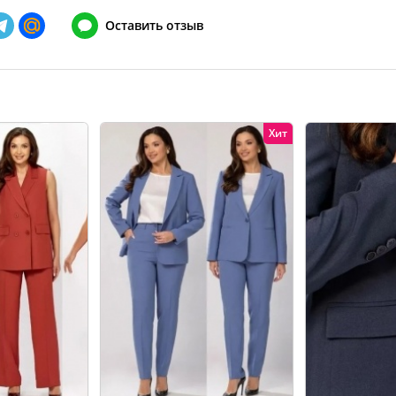
148
128-132
Оставить отзыв
152
132-136
156
136-140
160
140-144
Хит
164
144-148