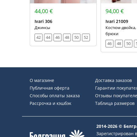
44,00 €
94,00 €
Ivari 306
Ivari 21009
Джинсы
Костюм-двойка, 
брюки
42
44
46
48
50
52
46
48
50
О магазине
Доставка заказов
Публичная оферта
Гарантии покупате
Способы оплаты заказа
Отзывы покупател
Рассрочка и кэшбэк
Таблица размеров
2014-2026 © Белг
Зарегистрирован в