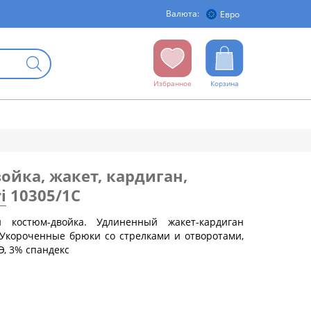
Валюта:
Евро
Избранное
Корзина
ойка, жакет, кардиган,
i
10305/1C
костюм-двойка. Удлиненный жакет-кардиган
бедер (см)
 Укороченные брюки со стрелками и отворотами,
Э, 3% спандекс
88
92
96