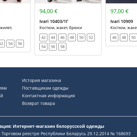
94,00 €
97,00 €
Ivari 10403/1Г
Ivari 10909
жилет,
Костюм, жакет, брюки
Костюм, жаке
42
44
46
48
50
52
46
48
50
52
54
56
54
56
58
История магазина
лям
Поставщикам одежды
ей
Контактная информация
Возврат товара
рация: Интернет-магазин белорусской одежды
 Торговом реестре Республики Беларусь 29.12.2014 № 168693