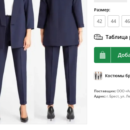
92
72-76
Размер:
96
76-80
42
44
46
100
80-84
104
84-88
Таблица 
108
88-92
112
92-96
Доба
116
96-100
120
100-104
Костюмы б
124
104-108
128
108-112
Поставщик:
ООО «Ай
Адрес:
г. Брест, ул. 
132
112-116
136
116-120
140
120-124
144
124-128