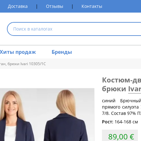
Доставка
|
Отзывы
|
Контакты
Хиты продаж
Бренды
ан, брюки Ivari 10305/1C
Костюм-дв
размеров одежды
брюки
Ivar
синий Брючный 
Обхват груди (см)
Обхват талии (см)
Обхват 
прямого силуэта
7/8. Состав 97% П
80
60-64
Рост:
164-168 см
84
64-68
88
68-72
89,00 €