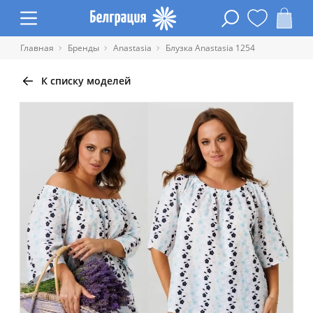
Главная
Бренды
Anastasia
Блузка Anastasia 1254
К списку моделей
Таблица размеров одежды
Обхват
Обхват
Обхват