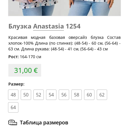
Размер
груди
талии
бедер
(см)
(см)
(см)
40
80
60-64
88
Блузка
Anastasia
1254
42
84
64-68
92
Красивая модная базовая оверсайз блузка Состав
44
88
68-72
96
хлопок-100% Длина (по спинке): (48-54) - 60 см, (56-64) -
63 см. Длина рукава: (48-54) - 41 см, (56-64) - 43 см
46
92
72-76
100
Рост:
164-170 см
48
96
76-80
104
31,00 €
50
100
80-84
108
52
104
84-88
112
Размер:
54
108
88-92
116
48
50
52
54
56
58
60
62
56
112
92-96
120
58
116
96-100
124
64
60
120
100-104
128
Таблица размеров
62
124
104-108
132