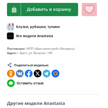
64
128
108-112
136
Добавить в корзину
66
132
112-116
140
68
136
116-120
144
Блузки, рубашки, туники
70
140
120-124
148
Все модели Anastasia
72
144
124-128
152
74
148
128-132
156
Поставщик:
ЧУПП «Брестремстрой» (Беларусь)
76
152
132-136
160
Адрес:
г. Брест, ул. Вычулки, 109
78
156
136-140
164
Поделиться моделью:
80
160
140-144
168
82
164
144-148
172
Оставить отзыв
Другие модели Anastasia