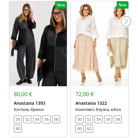
New
New
80,00 €
72,00 €
Anastasia 1393
Anastasia 1322
Костюм, брюки
Комплект, блузка, юбка
50
52
54
56
58
50
52
54
56
58
60
60
62