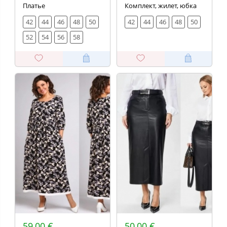
Платье
Комплект, жилет, юбка
42
44
46
48
50
42
44
46
48
50
52
54
56
58
59,00 €
50,00 €