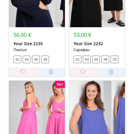
56,00 €
53,00 €
Your Size 2235
Your Size 2232
Платье
Сарафан
42
44
46
48
42
44
46
48
50
Хит