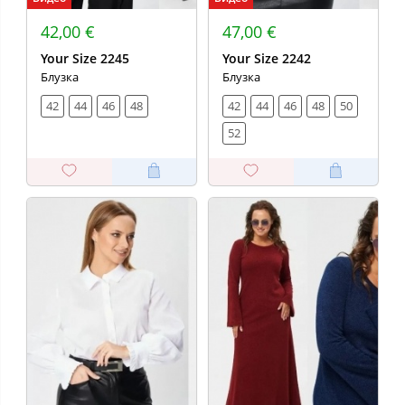
42,00 €
47,00 €
Your Size 2245
Your Size 2242
Блузка
Блузка
42
44
46
48
42
44
46
48
50
52