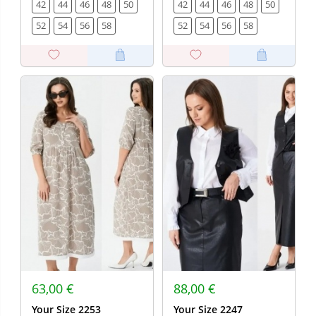
42
44
46
48
50
42
44
46
48
50
52
54
56
58
52
54
56
58
63,00 €
88,00 €
Your Size 2253
Your Size 2247