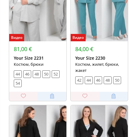
Видео
Видео
81,00 €
84,00 €
Your Size 2231
Your Size 2230
Костюм, брюки
Костюм, жилет, брюки,
жакет
44
46
48
50
52
42
44
46
48
50
54