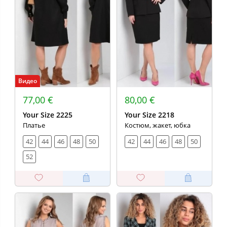
Видео
77,00 €
80,00 €
Your Size 2225
Your Size 2218
Платье
Костюм, жакет, юбка
42
44
46
48
50
42
44
46
48
50
52