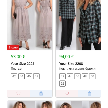
Видео
53,00 €
94,00 €
Your Size 2221
Your Size 2208
Платье
Комплект, жакет, брюки
42
44
46
48
42
44
46
48
50
52