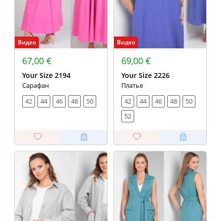
Видео
Видео
67,00 €
69,00 €
Your Size 2194
Your Size 2226
Сарафан
Платье
42
44
46
48
50
42
44
46
48
50
52