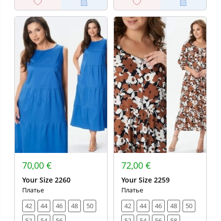
70,00 €
72,00 €
Your Size 2260
Your Size 2259
Платье
Платье
42
44
46
48
50
42
44
46
48
50
52
54
56
52
54
56
58