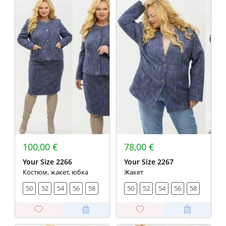
100,00 €
78,00 €
Your Size 2266
Your Size 2267
Костюм, жакет, юбка
Жакет
50
52
54
56
58
50
52
54
56
58