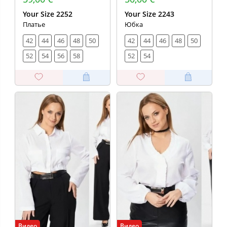
Your Size 2252
Your Size 2243
Платье
Юбка
42
44
46
48
50
42
44
46
48
50
52
54
56
58
52
54
Видео
Видео