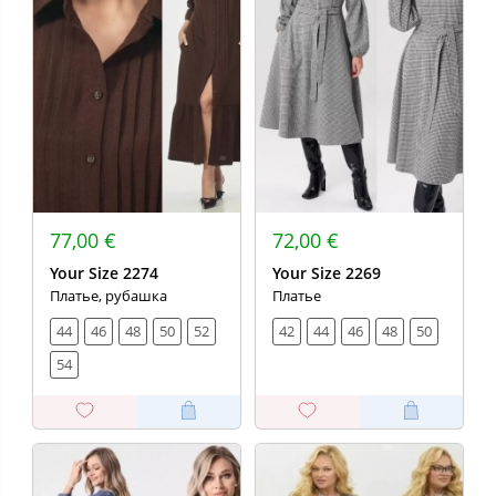
77,00 €
72,00 €
Your Size 2274
Your Size 2269
Платье, рубашка
Платье
44
46
48
50
52
42
44
46
48
50
54