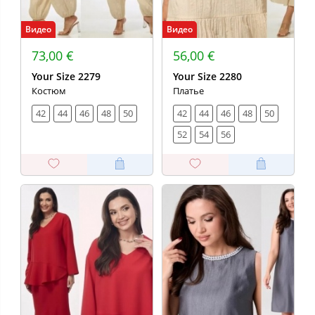
Видео
Видео
73,00 €
56,00 €
Your Size 2279
Your Size 2280
Костюм
Платье
42
44
46
48
50
42
44
46
48
50
52
54
56