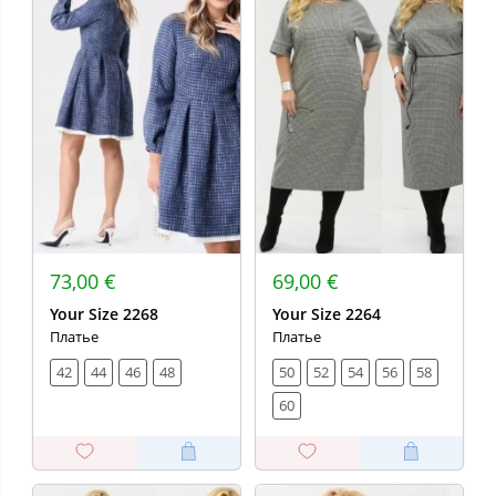
73,00 €
69,00 €
Your Size 2268
Your Size 2264
Платье
Платье
42
44
46
48
50
52
54
56
58
60