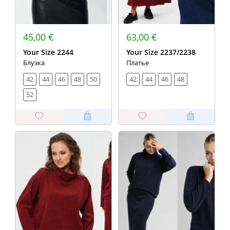
45,00 €
63,00 €
Your Size 2244
Your Size 2237/2238
Блузка
Платье
42
44
46
48
50
42
44
46
48
52