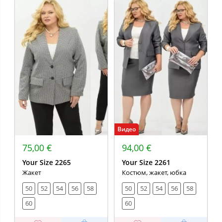
Видео
75,00 €
94,00 €
Your Size 2265
Your Size 2261
Жакет
Костюм, жакет, юбка
50
52
54
56
58
50
52
54
56
58
60
60