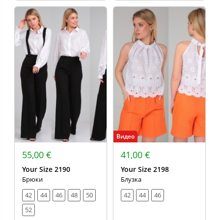
Видео
55,00 €
41,00 €
Your Size 2190
Your Size 2198
Брюки
Блузка
42
44
46
48
50
42
44
46
52