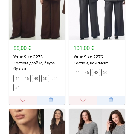
88,00 €
131,00 €
Your Size 2273
Your Size 2276
Костюм-двойка, блуза,
Костюм, комплект
брюки
44
46
48
50
44
46
48
50
52
54