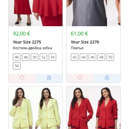
92,00 €
61,00 €
Your Size 2275
Your Size 2270
Костюм-двойка, юбка
Платье
46
48
50
52
54
42
44
46
48
50
56