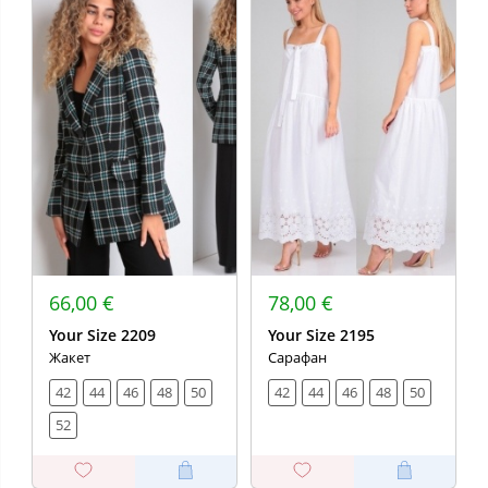
66,00 €
78,00 €
Your Size 2209
Your Size 2195
Жакет
Сарафан
42
44
46
48
50
42
44
46
48
50
52