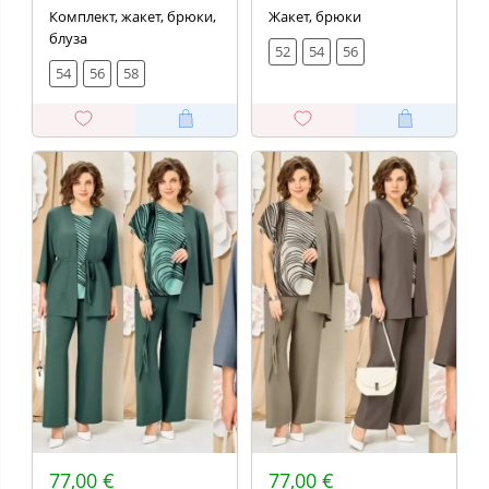
Комплект, жакет, брюки,
Жакет, брюки
блуза
52
54
56
54
56
58
77,00 €
77,00 €