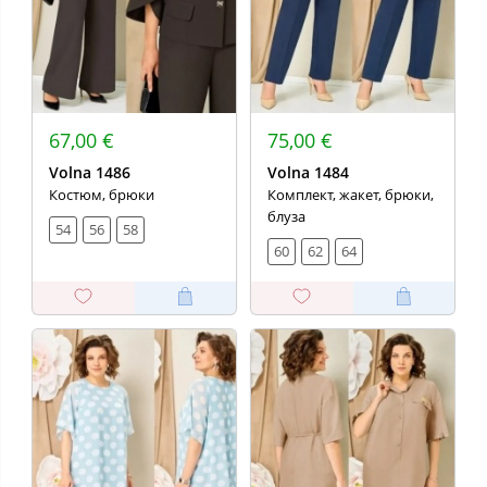
67,00 €
75,00 €
Volna 1486
Volna 1484
Костюм, брюки
Комплект, жакет, брюки,
блуза
54
56
58
60
62
64