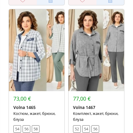
73,00 €
77,00 €
Volna 1465
Volna 1467
Костюм, жакет, брюки,
Комплект, жакет, брюки,
блуза
блуза
54
56
58
52
54
56