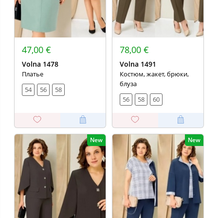
47,00 €
78,00 €
Volna 1478
Volna 1491
Платье
Костюм, жакет, брюки,
блуза
54
56
58
56
58
60
New
New