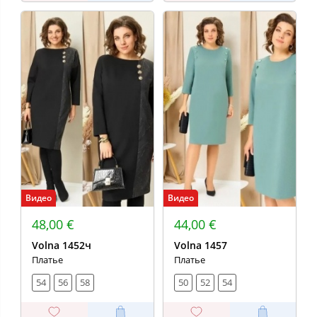
Видео
Видео
48,00 €
44,00 €
Volna 1452ч
Volna 1457
Платье
Платье
54
56
58
50
52
54