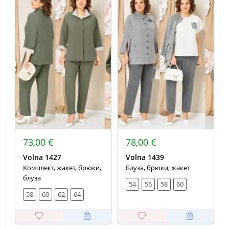
73,00 €
78,00 €
Volna 1427
Volna 1439
Комплект, жакет, брюки,
Блуза, брюки, жакет
блуза
54
56
58
60
58
60
62
64