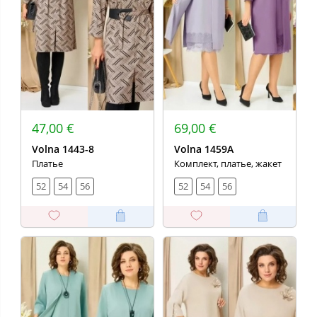
47,00 €
69,00 €
Volna 1443-8
Volna 1459А
Платье
Комплект, платье, жакет
52
54
56
52
54
56