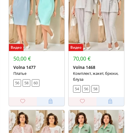
Видео
Видео
50,00 €
70,00 €
Volna 1477
Volna 1468
Платье
Комплект, жакет, брюки,
блуза
56
58
60
54
56
58