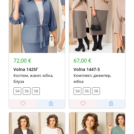
72,00 €
67,00 €
Volna 1425Г
Volna 1447-5
Костюм, жакет, юбка,
Комплект, джемпер,
блуза
юбка
54
56
58
54
56
58