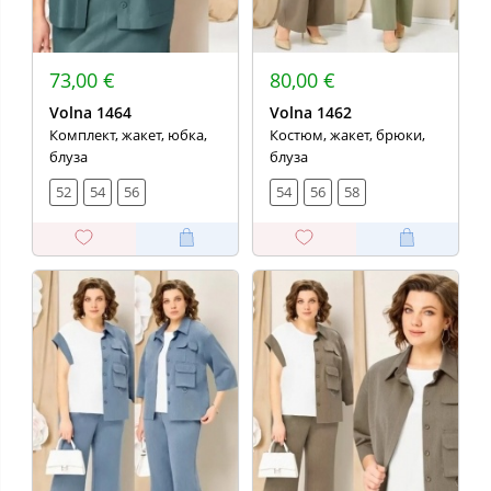
73,00 €
80,00 €
Volna 1464
Volna 1462
Комплект, жакет, юбка,
Костюм, жакет, брюки,
блуза
блуза
52
54
56
54
56
58