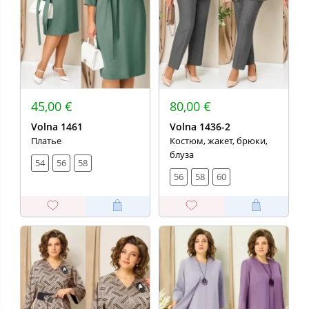
45,00 €
80,00 €
Volna 1461
Volna 1436-2
Платье
Костюм, жакет, брюки,
блуза
54
56
58
56
58
60