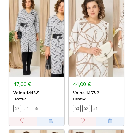
47,00 €
44,00 €
Volna 1443-5
Volna 1457-2
Платье
Платье
52
54
56
50
52
54