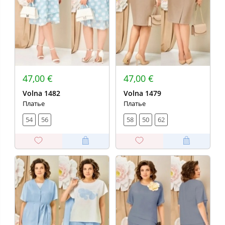
47,00 €
47,00 €
Volna 1482
Volna 1479
Платье
Платье
54
56
58
50
62