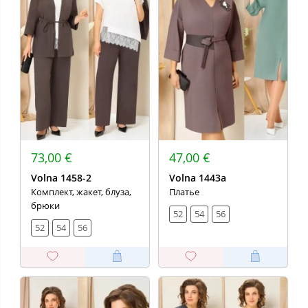
73,00 €
47,00 €
Volna 1458-2
Volna 1443а
Комплект, жакет, блуза,
Платье
брюки
52
54
56
52
54
56