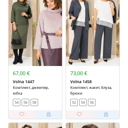
67,00 €
73,00 €
Volna 1447
Volna 1458
Комплект, джемпер,
Комплект, жакет, блуза,
юбка
брюки
54
56
58
52
54
56