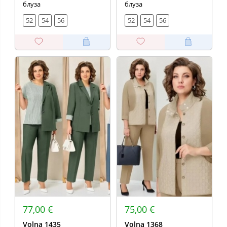
блуза
блуза
52
54
56
52
54
56
77,00 €
75,00 €
Volna 1435
Volna 1368