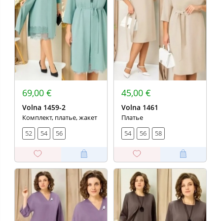
69,00 €
45,00 €
Volna 1459-2
Volna 1461
Комплект, платье, жакет
Платье
52
54
56
54
56
58