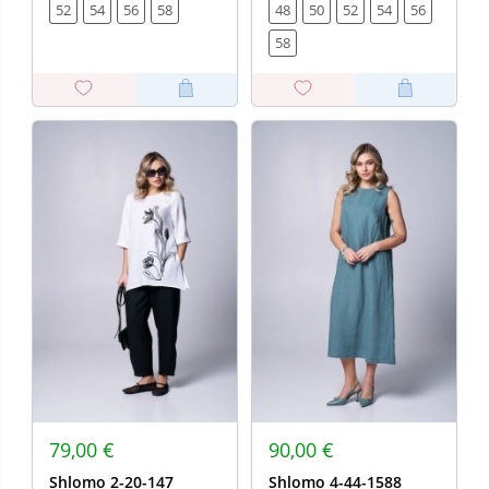
52
54
56
58
48
50
52
54
56
58
79,00 €
90,00 €
Shlomo 2-20-147
Shlomo 4-44-1588