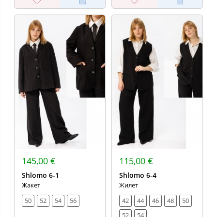
145,00 €
115,00 €
Shlomo 6-1
Shlomo 6-4
Жакет
Жилет
50
52
54
56
42
44
46
48
50
52
54