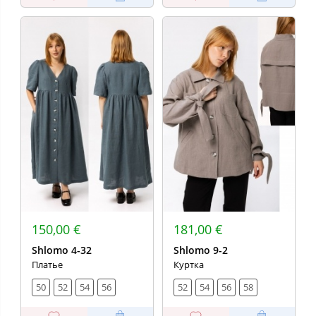
150,00 €
181,00 €
Shlomo 4-32
Shlomo 9-2
Платье
Куртка
50
52
54
56
52
54
56
58