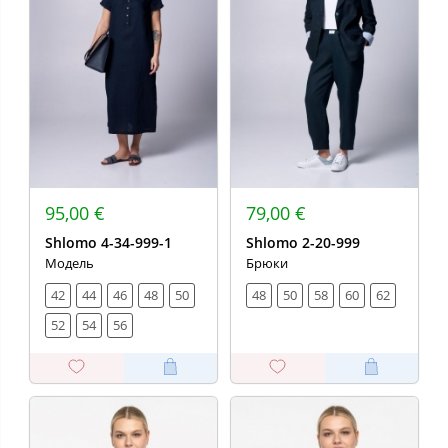
95,00 €
79,00 €
Shlomo 4-34-999-1
Shlomo 2-20-999
Модель
Брюки
42
44
46
48
50
48
50
58
60
62
52
54
56