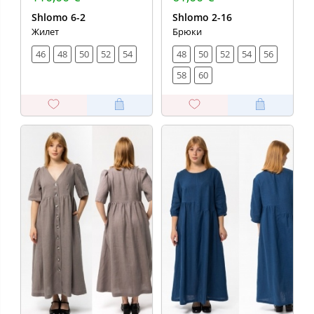
Shlomo 6-2
Shlomo 2-16
Жилет
Брюки
46
48
50
52
54
48
50
52
54
56
58
60