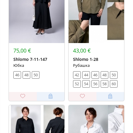
75,00 €
43,00 €
Shlomo 7-11-147
Shlomo 1-28
Юбка
Рубашка
46
48
50
42
44
46
48
50
52
54
56
58
60