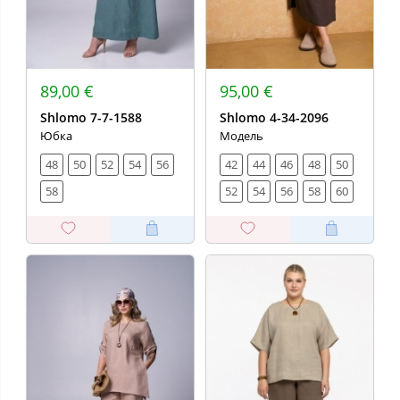
89,00 €
95,00 €
Shlomo 7-7-1588
Shlomo 4-34-2096
Юбка
Модель
48
50
52
54
56
42
44
46
48
50
58
52
54
56
58
60