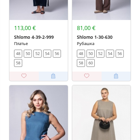
113,00 €
81,00 €
Shlomo 4-39-2-999
Shlomo 1-30-630
Платье
Рубашка
48
50
52
54
56
48
50
52
54
56
58
58
60