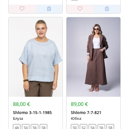
88,00 €
89,00 €
Shlomo 3-15-1-1985
Shlomo 7-7-821
Блуза
Юбка
48
54
56
58
50
52
54
56
58