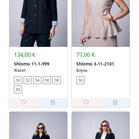
134,00 €
77,00 €
Shlomo 11-1-999
Shlomo 3-11-2101
Жакет
Блуза
50
52
54
56
58
50
60