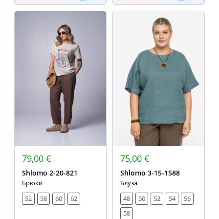
79,00 €
75,00 €
Shlomo 2-20-821
Shlomo 3-15-1588
Брюки
Блуза
52
58
60
62
48
50
52
54
56
58