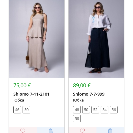
75,00 €
89,00 €
Shlomo 7-11-2101
Shlomo 7-7-999
Юбка
Юбка
46
50
48
50
52
54
56
58