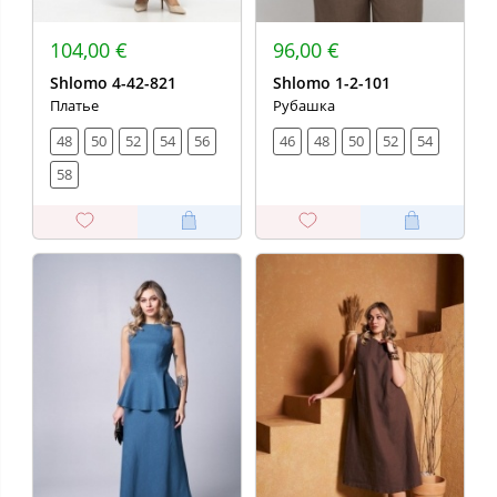
104,00 €
96,00 €
Shlomo 4-42-821
Shlomo 1-2-101
Платье
Рубашка
48
50
52
54
56
46
48
50
52
54
58