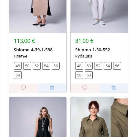
113,00 €
81,00 €
Shlomo 4-39-1-598
Shlomo 1-30-552
Платье
Рубашка
48
50
52
54
56
48
50
52
54
56
58
58
60