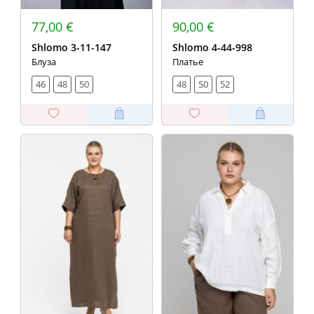
77,00 €
90,00 €
Shlomo 3-11-147
Shlomo 4-44-998
Блуза
Платье
46
48
50
48
50
52