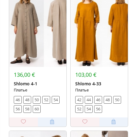
136,00 €
103,00 €
Shlomo 4-1
Shlomo 4-33
Платье
Платье
46
48
50
52
54
42
44
46
48
50
56
58
60
52
54
56