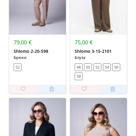
79,00 €
75,00 €
Shlomo 2-20-598
Shlomo 3-15-2101
Брюки
Блуза
52
48
50
52
54
56
58