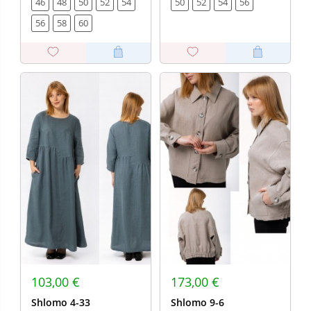
46
48
50
52
54
50
52
54
56
56
58
60
103,00 €
173,00 €
Shlomo 4-33
Shlomo 9-6