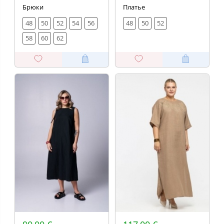
Брюки
Платье
48
50
52
54
56
48
50
52
58
60
62