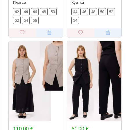
Платье
Куртка
42
44
46
48
50
44
46
48
50
52
52
54
56
54
110,00 €
61,00 €