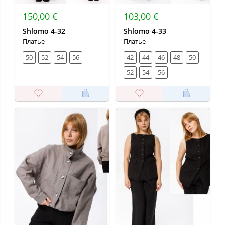
150,00 €
103,00 €
Shlomo 4-32
Shlomo 4-33
Платье
Платье
50
52
54
56
42
44
46
48
50
52
54
56