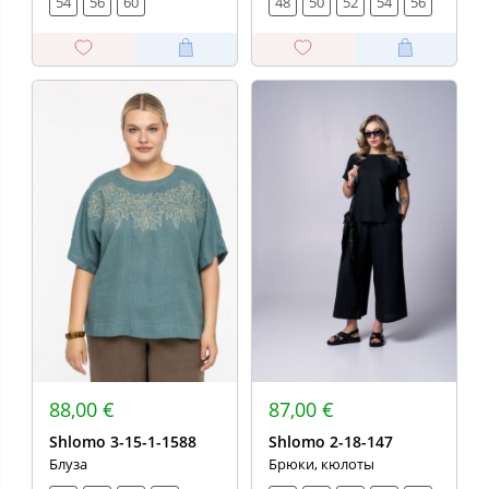
54
56
60
48
50
52
54
56
88,00 €
87,00 €
Shlomo 3-15-1-1588
Shlomo 2-18-147
Блуза
Брюки, кюлоты