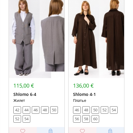
115,00 €
136,00 €
Shlomo 6-4
Shlomo 4-1
Жилет
Платье
42
44
46
48
50
46
48
50
52
54
52
54
56
58
60