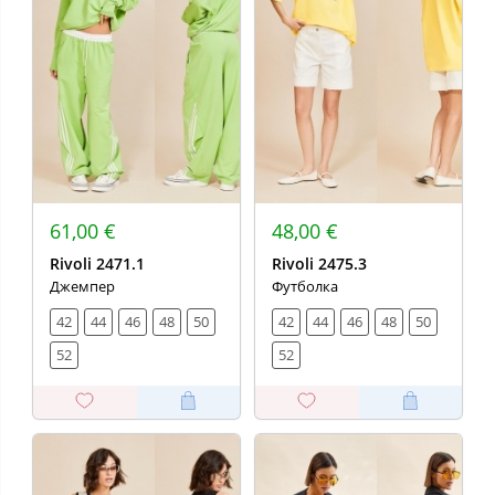
61,00 €
48,00 €
Rivoli 2471.1
Rivoli 2475.3
Джемпер
Футболка
42
44
46
48
50
42
44
46
48
50
52
52