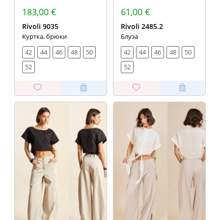
183,00 €
61,00 €
Rivoli 9035
Rivoli 2485.2
Куртка, брюки
Блуза
42
44
46
48
50
42
44
46
48
50
52
52