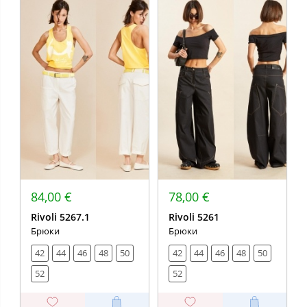
84,00 €
78,00 €
Rivoli 5267.1
Rivoli 5261
Брюки
Брюки
42
44
46
48
50
42
44
46
48
50
52
52