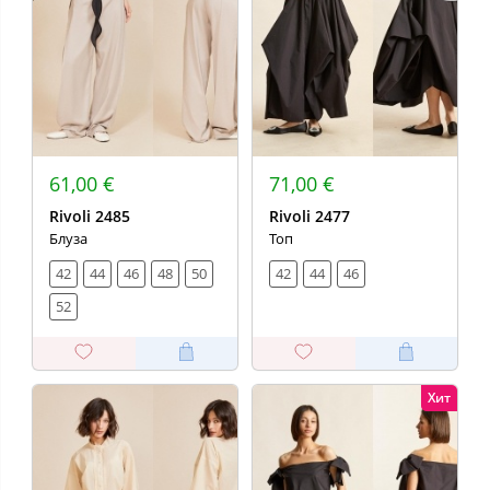
61,00 €
71,00 €
Rivoli 2485
Rivoli 2477
Блуза
Топ
42
44
46
48
50
42
44
46
52
Хит