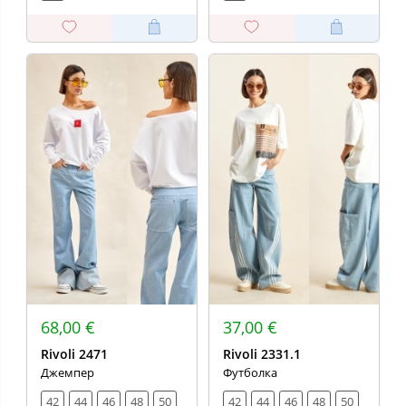
68,00 €
37,00 €
Rivoli 2471
Rivoli 2331.1
Джемпер
Футболка
42
44
46
48
50
42
44
46
48
50