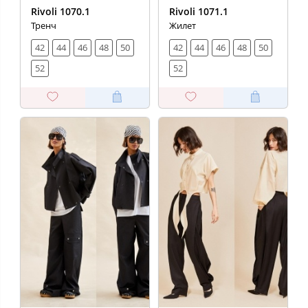
Rivoli 1070.1
Rivoli 1071.1
Тренч
Жилет
42
44
46
48
50
42
44
46
48
50
52
52