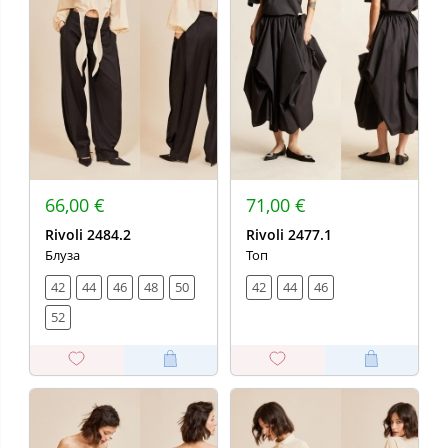
66,00 €
71,00 €
Rivoli 2484.2
Rivoli 2477.1
Блуза
Топ
42
44
46
48
50
42
44
46
52