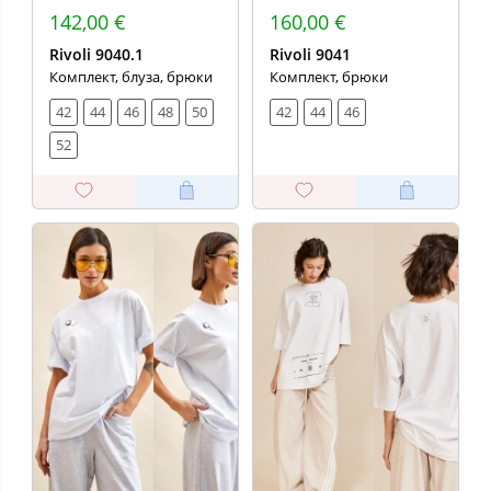
142,00 €
160,00 €
Rivoli 9040.1
Rivoli 9041
Комплект, блуза, брюки
Комплект, брюки
42
44
46
48
50
42
44
46
52