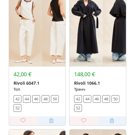
42,00 €
148,00 €
Rivoli 6047.1
Rivoli 1066.1
Топ
Тренч
42
44
46
48
50
42
44
46
48
50
52
52