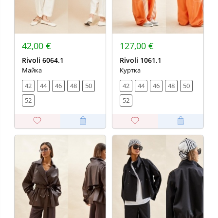
42,00 €
127,00 €
Rivoli 6064.1
Rivoli 1061.1
Майка
Куртка
42
44
46
48
50
42
44
46
48
50
52
52