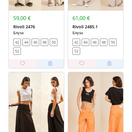
59,00 €
61,00 €
Rivoli 2476
Rivoli 2485.1
Блуза
Блуза
42
44
46
48
50
42
44
46
48
50
52
52