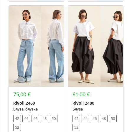
75,00 €
61,00 €
Rivoli 2469
Rivoli 2480
Блуза, блузка
Блуза
42
44
46
48
50
42
44
46
48
50
52
52