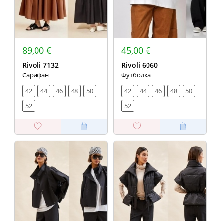
89,00 €
45,00 €
Rivoli 7132
Rivoli 6060
Сарафан
Футболка
42
44
46
48
50
42
44
46
48
50
52
52