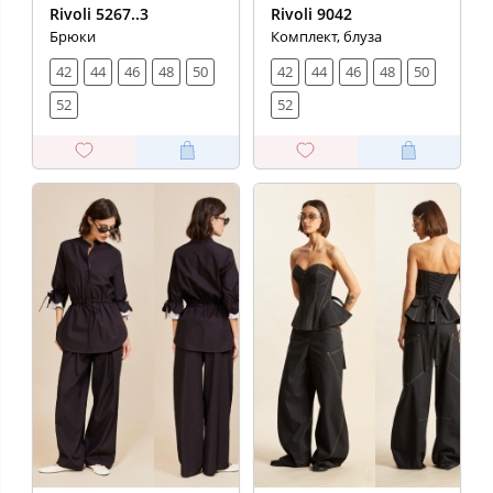
Rivoli 5267..3
Rivoli 9042
Брюки
Комплект, блуза
42
44
46
48
50
42
44
46
48
50
52
52