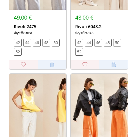
49,00 €
48,00 €
Rivoli 2475
Rivoli 6043.2
Футболка
Футболка
42
44
46
48
50
42
44
46
48
50
52
52