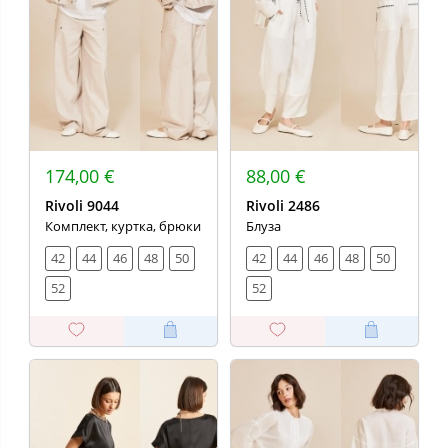
174,00 €
88,00 €
Rivoli 9044
Rivoli 2486
Комплект, куртка, брюки
Блуза
42
44
46
48
50
42
44
46
48
50
52
52