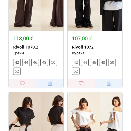
118,00 €
107,00 €
Rivoli 1070.2
Rivoli 1072
Тренч
Куртка
42
44
46
48
50
42
44
46
48
50
52
52