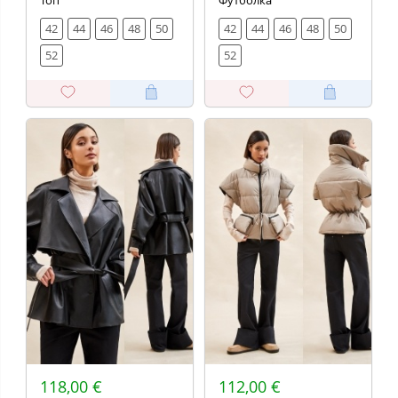
Топ
Футболка
42
44
46
48
50
42
44
46
48
50
52
52
118,00 €
112,00 €