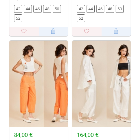
42
44
46
48
50
42
44
46
48
50
52
52
84,00 €
164,00 €