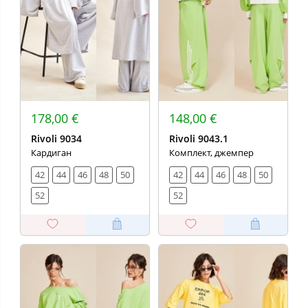
178,00 €
148,00 €
Rivoli 9034
Rivoli 9043.1
Кардиган
Комплект, джемпер
42
44
46
48
50
42
44
46
48
50
52
52