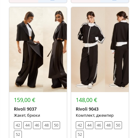
159,00 €
148,00 €
Rivoli 9037
Rivoli 9043
Жакет, брюки
Комплект, джемпер
42
44
46
48
50
42
44
46
48
50
52
52