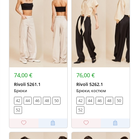
74,00 €
76,00 €
Rivoli 5261.1
Rivoli 5262.1
Брюки
Брюки, костюм
42
44
46
48
50
42
44
46
48
50
52
52