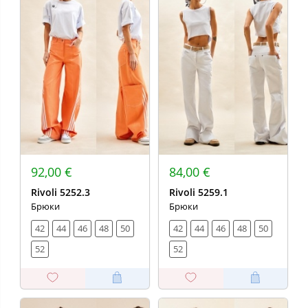
92,00 €
84,00 €
Rivoli 5252.3
Rivoli 5259.1
Брюки
Брюки
42
44
46
48
50
42
44
46
48
50
52
52