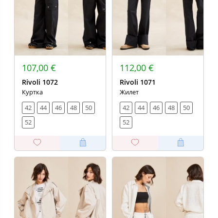
107,00 €
112,00 €
Rivoli 1072
Rivoli 1071
Куртка
Жилет
42
44
46
48
50
42
44
46
48
50
52
52