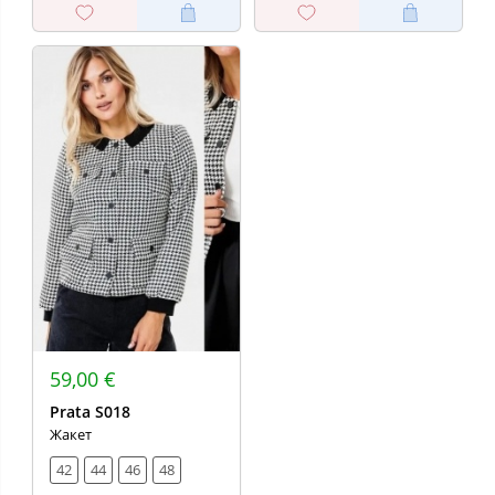
59,00 €
Prata S018
Жакет
42
44
46
48