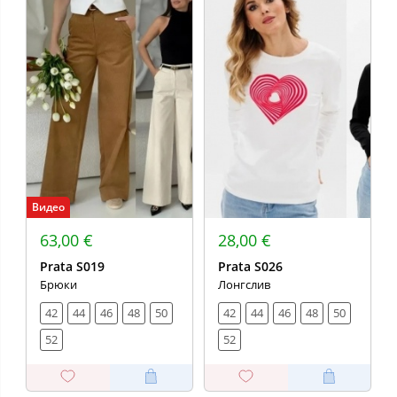
Видео
63,00 €
28,00 €
Prata S019
Prata S026
Брюки
Лонгслив
42
44
46
48
50
42
44
46
48
50
52
52