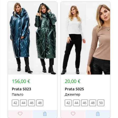
156,00 €
20,00 €
Prata S023
Prata S025
Пальто
Джемпер
42
44
46
48
42
44
46
48
50