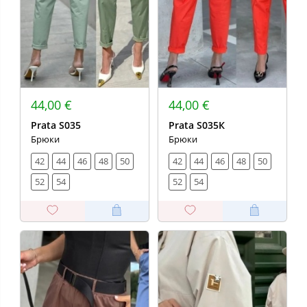
44,00 €
44,00 €
Prata S035
Prata S035К
Брюки
Брюки
42
44
46
48
50
42
44
46
48
50
52
54
52
54