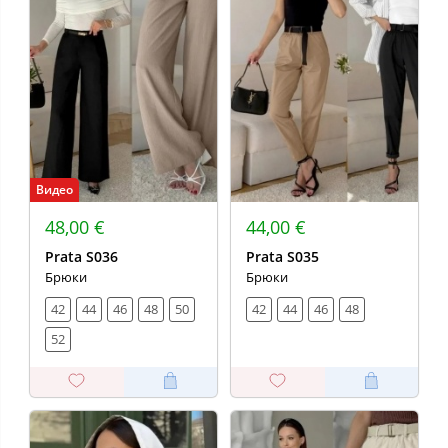
Видео
48,00 €
44,00 €
Prata S036
Prata S035
Брюки
Брюки
42
44
46
48
50
42
44
46
48
52