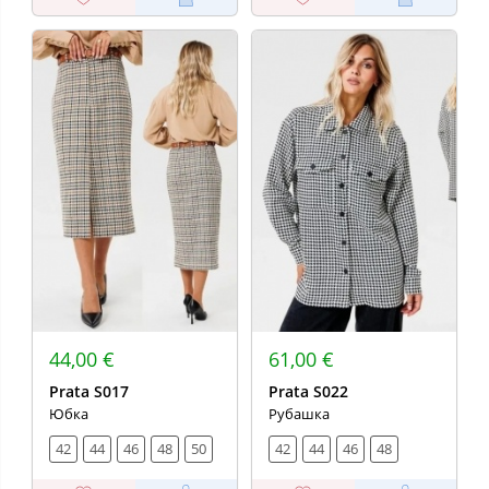
44,00 €
61,00 €
Prata S017
Prata S022
Юбка
Рубашка
42
44
46
48
50
42
44
46
48