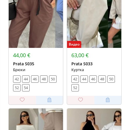
Видео
44,00 €
63,00 €
Prata S035
Prata S033
Брюки
Куртка
42
44
46
48
50
42
44
46
48
50
52
54
52