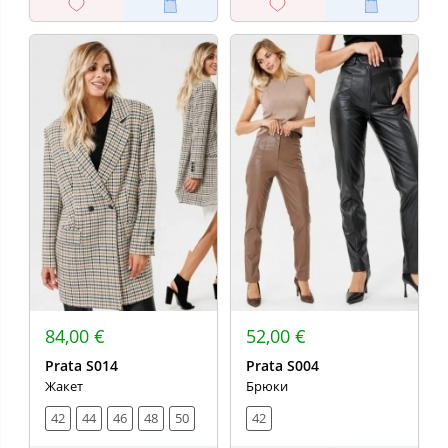
84,00 €
52,00 €
Prata S014
Prata S004
Жакет
Брюки
42
44
46
48
50
42