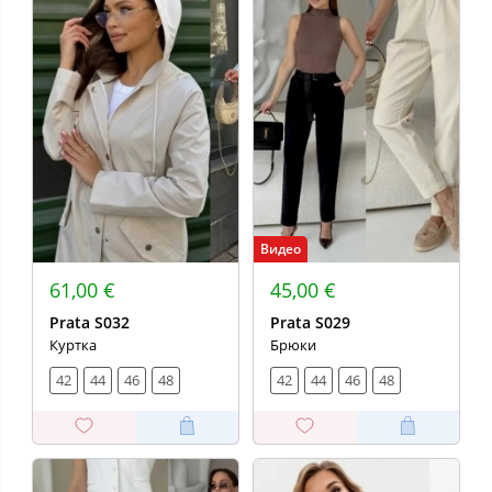
Видео
61,00 €
45,00 €
Prata S032
Prata S029
Куртка
Брюки
42
44
46
48
42
44
46
48