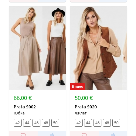
Видео
66,00 €
50,00 €
Prata S002
Prata S020
Юбка
Жилет
42
44
46
48
50
42
44
46
48
50