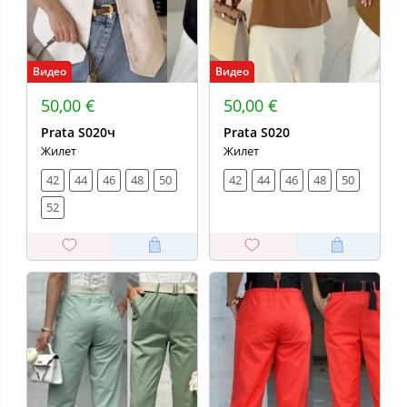
Видео
Видео
50,00 €
50,00 €
Prata S020ч
Prata S020
Жилет
Жилет
42
44
46
48
50
42
44
46
48
50
52