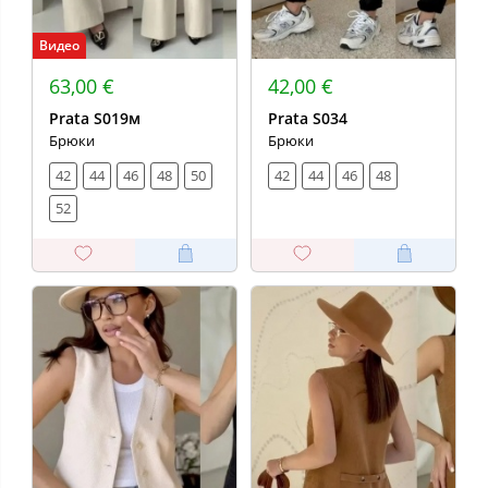
Видео
63,00 €
42,00 €
Prata S019м
Prata S034
Брюки
Брюки
42
44
46
48
50
42
44
46
48
52