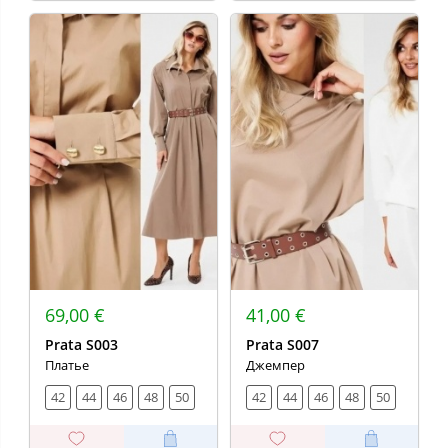
69,00 €
41,00 €
Prata S003
Prata S007
Платье
Джемпер
42
44
46
48
50
42
44
46
48
50