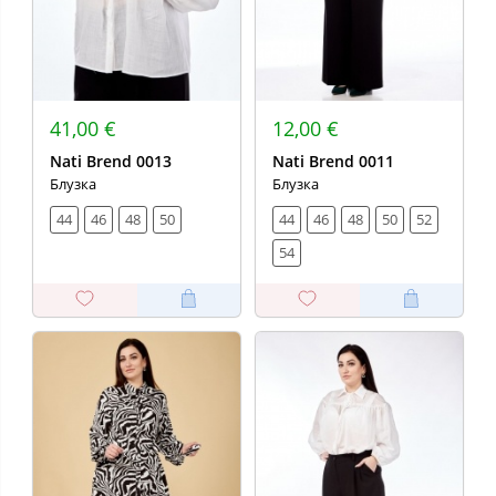
41,00 €
12,00 €
Nati Brend 0013
Nati Brend 0011
Блузка
Блузка
44
46
48
50
44
46
48
50
52
54