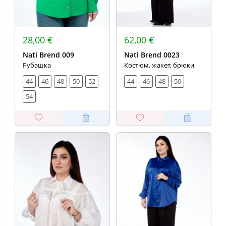
28,00 €
62,00 €
Nati Brend 009
Nati Brend 0023
Рубашка
Костюм, жакет, брюки
44
46
48
50
52
44
46
48
50
54