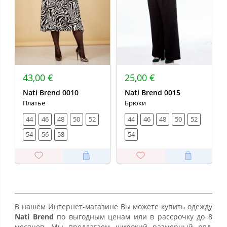
43,00 €
25,00 €
Nati Brend 0010
Nati Brend 0015
Платье
Брюки
44
46
48
50
52
44
46
48
50
52
54
56
58
54
В нашем Интернет-магазине Вы можете купить одежду
Nati Brend
по выгодным ценам или в рассрочку до 8
месяцев. Мы предлагаем широкий размерный ряд,