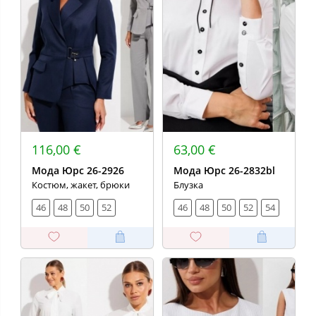
116,00 €
63,00 €
Мода Юрс 26-2926
Мода Юрс 26-2832bl
Костюм, жакет, брюки
Блузка
46
48
50
52
46
48
50
52
54