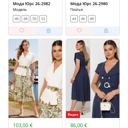
Мода Юрс 26-2982
Мода Юрс 26-2980
Модель
Платье
46
48
50
52
44
46
48
Видео
103,00 €
86,00 €