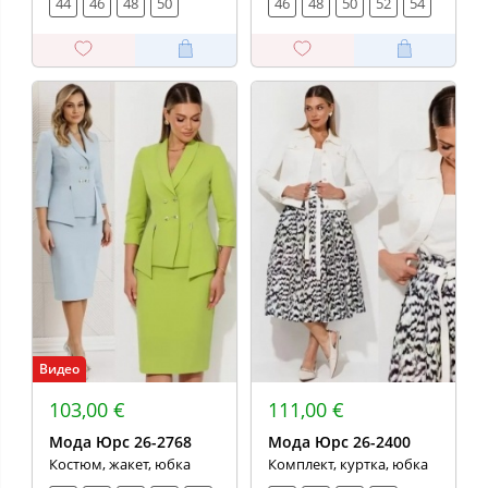
44
46
48
50
46
48
50
52
54
Видео
103,00 €
111,00 €
Мода Юрс 26-2768
Мода Юрс 26-2400
Костюм, жакет, юбка
Комплект, куртка, юбка