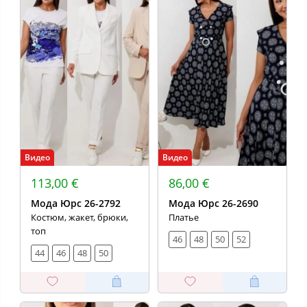
Видео
Видео
113,00 €
86,00 €
Мода Юрс 26-2792
Мода Юрс 26-2690
Костюм, жакет, брюки,
Платье
топ
46
48
50
52
44
46
48
50