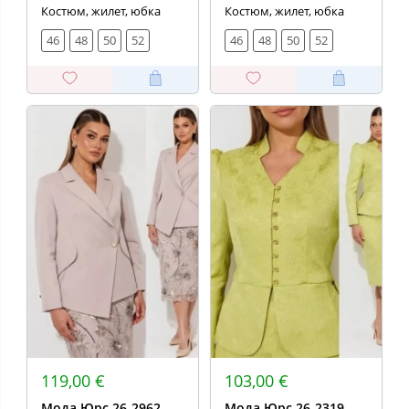
Костюм, жилет, юбка
Костюм, жилет, юбка
46
48
50
52
46
48
50
52
119,00 €
103,00 €
Мода Юрс 26-2962
Мода Юрс 26-2319