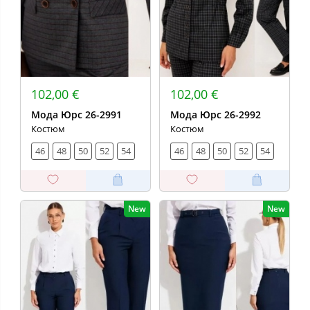
102,00 €
102,00 €
Мода Юрс 26-2991
Мода Юрс 26-2992
Костюм
Костюм
46
48
50
52
54
46
48
50
52
54
New
New