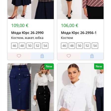
109,00 €
106,00 €
Мода Юрс 26-2990
Мода Юрс 26-2956-1
Костюм, жакет, юбка
Костюм
46
48
50
52
54
46
48
50
52
54
New
New