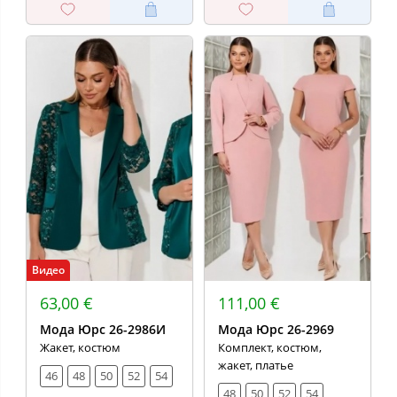
Видео
63,00 €
111,00 €
Мода Юрс 26-2986И
Мода Юрс 26-2969
Жакет, костюм
Комплект, костюм,
жакет, платье
46
48
50
52
54
48
50
52
54