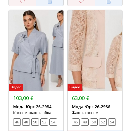
Видео
Видео
103,00 €
63,00 €
Мода Юрс 26-2984
Мода Юрс 26-2986
Костюм, жакет, юбка
Жакет, костюм
46
48
50
52
54
46
48
50
52
54