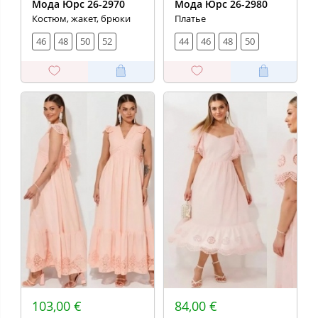
Мода Юрс 26-2970
Мода Юрс 26-2980
Костюм, жакет, брюки
Платье
46
48
50
52
44
46
48
50
103,00 €
84,00 €