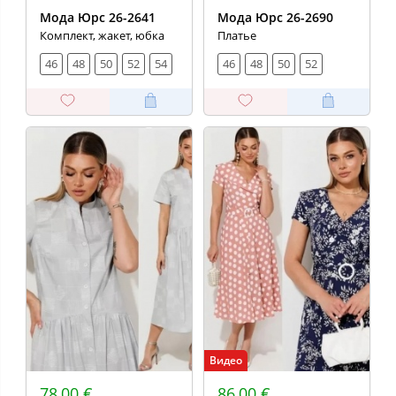
Мода Юрс 26-2641
Мода Юрс 26-2690
Комплект, жакет, юбка
Платье
46
48
50
52
54
46
48
50
52
Видео
78,00 €
86,00 €