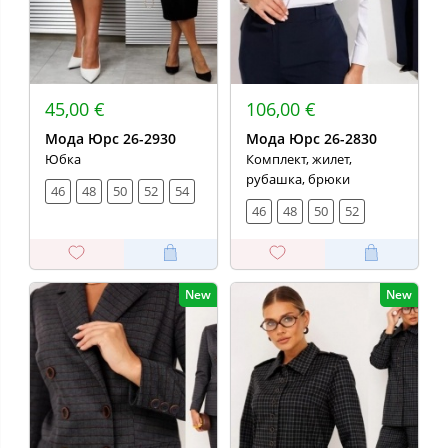
45,00 €
106,00 €
Мода Юрс 26-2930
Мода Юрс 26-2830
Юбка
Комплект, жилет,
рубашка, брюки
46
48
50
52
54
46
48
50
52
New
New