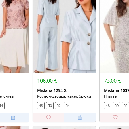
106,00 €
73,00 €
Mislana 1294-2
Mislana 103
е, блуза
Костюм-двойка, жакет, брюки
Платье
54
48
50
52
54
48
50
52