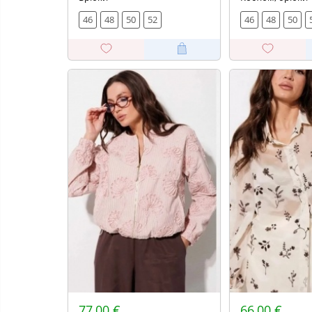
46
48
50
52
46
48
50
77,00 €
66,00 €