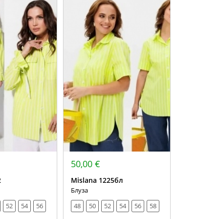
50,00 €
2
Mislana 1225бл
Блуза
52
54
56
48
50
52
54
56
58