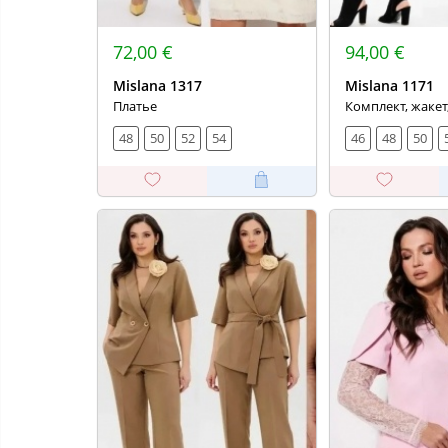
72,00 €
94,00 €
Mislana 1317
Mislana 1171
Платье
Комплект, жакет
48
50
52
54
46
48
50