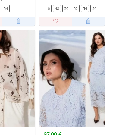
54
46
48
50
52
54
56
97,00 €