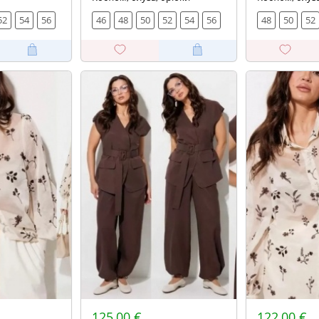
52
54
56
46
48
50
52
54
56
48
50
52
125,00 €
122,00 €