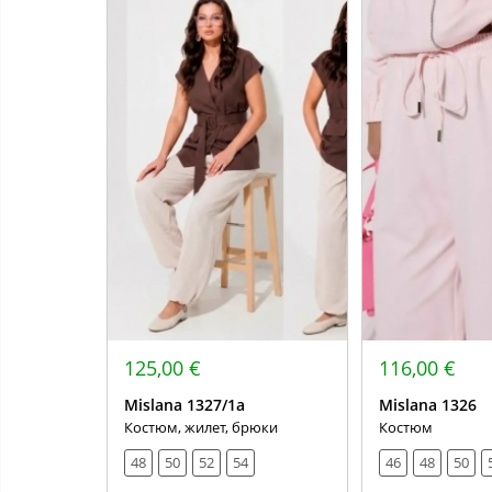
125,00 €
116,00 €
Mislana 1327/1а
Mislana 1326
Костюм, жилет, брюки
Костюм
48
50
52
54
46
48
50