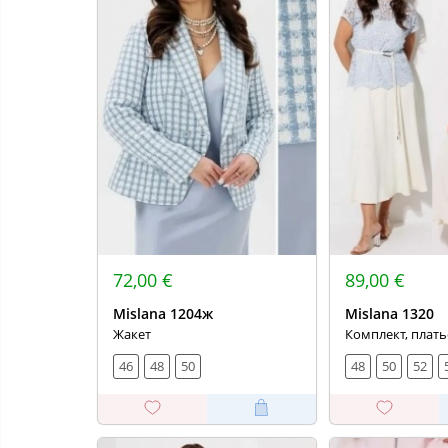
72,00 €
89,00 €
Mislana 1204ж
Mislana 1320
Жакет
Комплект, плать
46
48
50
48
50
52