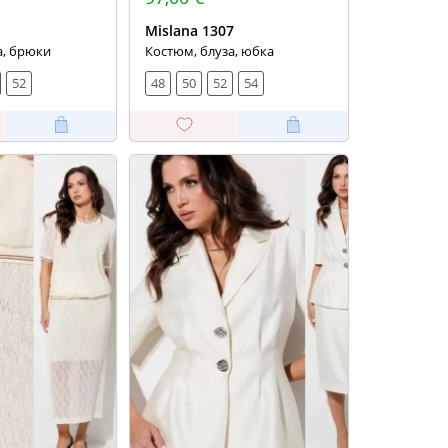
1
Mislana 1307
а, брюки
Костюм, блуза, юбка
52
48
50
52
54