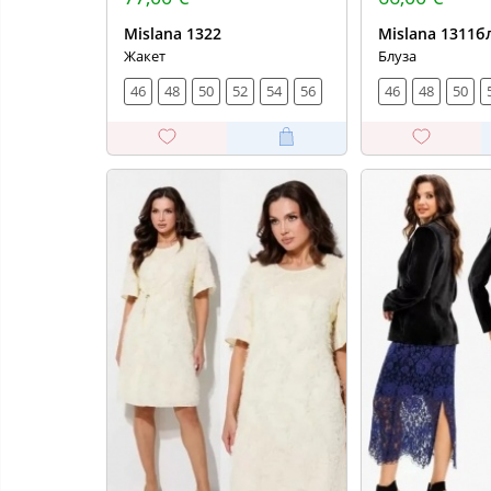
Mislana 1322
Mislana 1311б
Жакет
Блуза
46
48
50
52
54
56
46
48
50