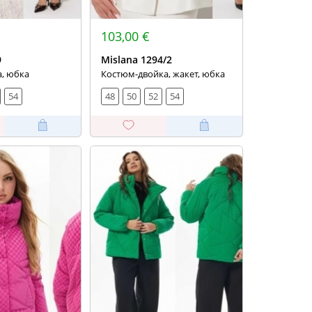
103,00 €
9
Mislana 1294/2
а, юбка
Костюм-двойка, жакет, юбка
54
48
50
52
54