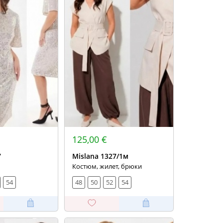
125,00 €
7
Mislana 1327/1м
Костюм, жилет, брюки
54
48
50
52
54