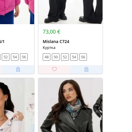
73,00 €
4/1
Mislana С724
Куртка
52
54
56
48
50
52
54
56