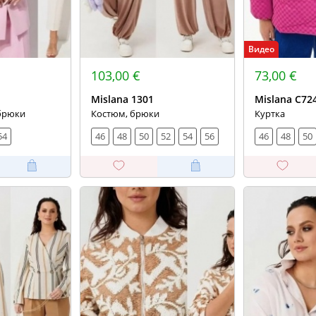
Видео
103,00 €
73,00 €
Mislana 1301
Mislana С72
 брюки
Костюм, брюки
Куртка
54
46
48
50
52
54
56
46
48
50