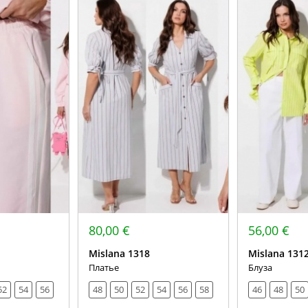
80,00 €
56,00 €
Mislana 1318
Mislana 131
Платье
Блуза
52
54
56
48
50
52
54
56
58
46
48
50