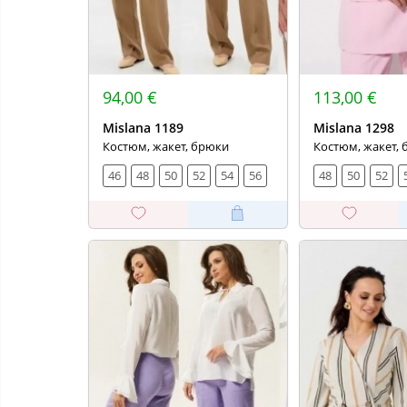
94,00 €
113,00 €
Mislana 1189
Mislana 1298
Костюм, жакет, брюки
Костюм, жакет,
46
48
50
52
54
56
48
50
52