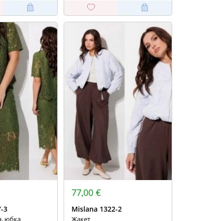
77,00 €
7-3
Mislana 1322-2
а, юбка
Жакет