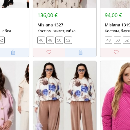
136,00 €
94,00 €
Mislana 1327
Mislana 131
, юбка
Костюм, жилет, юбка
Костюм, блуз
52
46
48
50
52
48
50
52