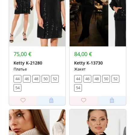
75,00 €
84,00 €
Ketty К-21280
Ketty К-13730
Платье
Жакет
44
46
48
50
52
44
46
48
50
52
54
54