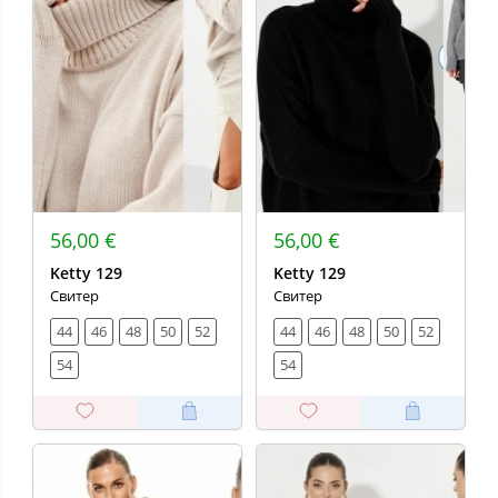
56,00 €
56,00 €
Ketty 129
Ketty 129
Свитер
Свитер
44
46
48
50
52
44
46
48
50
52
54
54