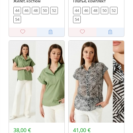
Жилет, костюм
Платье, комплект
44
46
48
50
52
44
46
48
50
52
54
54
38,00 €
41,00 €