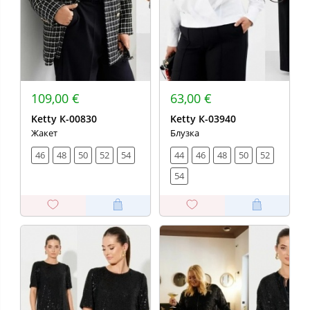
109,00 €
63,00 €
Ketty К-00830
Ketty К-03940
Жакет
Блузка
46
48
50
52
54
44
46
48
50
52
54