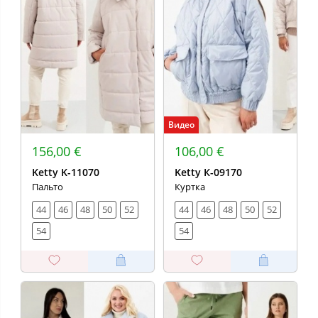
Видео
156,00 €
106,00 €
Ketty K-11070
Ketty К-09170
Пальто
Куртка
44
46
48
50
52
44
46
48
50
52
54
54