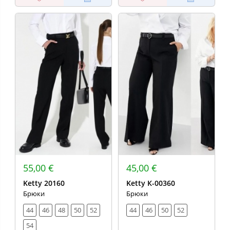
55,00 €
45,00 €
Ketty 20160
Ketty К-00360
Брюки
Брюки
44
46
48
50
52
44
46
50
52
54