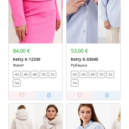
84,00 €
53,00 €
Ketty К-12330
Ketty К-03040
Жакет
Рубашка
44
46
48
50
52
44
46
48
50
52
54
54