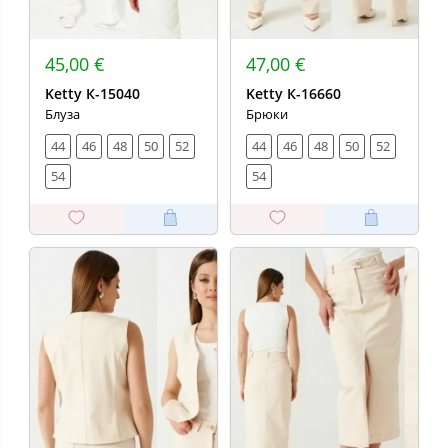
45,00 €
47,00 €
Ketty К-15040
Ketty К-16660
Блуза
Брюки
44
46
48
50
52
44
46
48
50
52
54
54