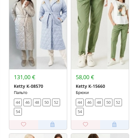
131,00 €
58,00 €
Ketty К-08570
Ketty К-15660
Пальто
Брюки
44
46
48
50
52
44
46
48
50
52
54
54