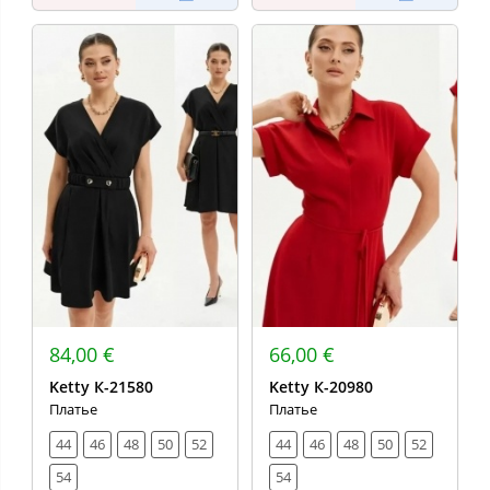
84,00 €
66,00 €
Ketty К-21580
Ketty К-20980
Платье
Платье
44
46
48
50
52
44
46
48
50
52
54
54