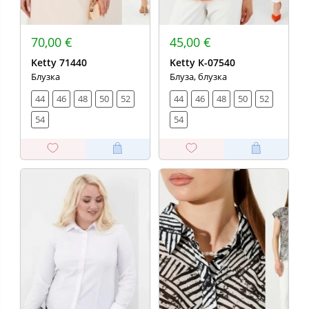
70,00 €
45,00 €
Ketty 71440
Ketty К-07540
Блузка
Блуза, блузка
44
46
48
50
52
44
46
48
50
52
54
54