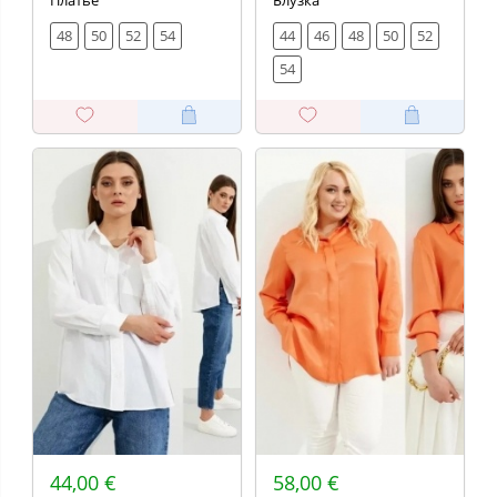
Платье
Блузка
48
50
52
54
44
46
48
50
52
54
44,00 €
58,00 €