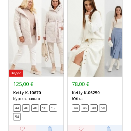
Видео
125,00 €
78,00 €
Ketty К-10670
Ketty К-06250
Куртка, пальто
Юбка
44
46
48
50
52
44
46
48
50
54