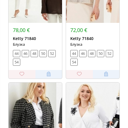
78,00 €
72,00 €
Ketty 71840
Ketty 71840
Блузка
Блузка
44
46
48
50
52
44
46
48
50
52
54
54