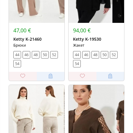
47,00 €
94,00 €
Ketty K-21460
Ketty K-19530
Брюки
Жакет
44
46
48
50
52
44
46
48
50
52
54
54