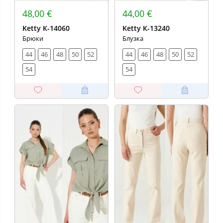
48,00 €
44,00 €
Ketty К-14060
Ketty К-13240
Брюки
Блузка
44
46
48
50
52
44
46
48
50
52
54
54