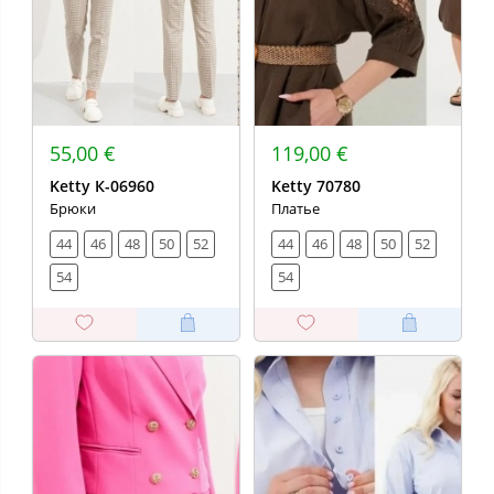
55,00 €
119,00 €
Ketty К-06960
Ketty 70780
Брюки
Платье
44
46
48
50
52
44
46
48
50
52
54
54