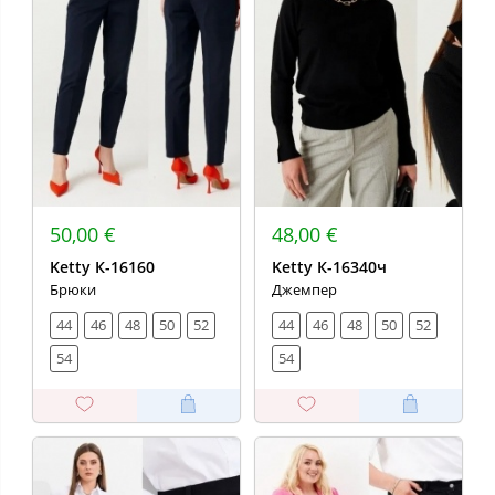
50,00 €
48,00 €
Ketty К-16160
Ketty К-16340ч
Брюки
Джемпер
44
46
48
50
52
44
46
48
50
52
54
54