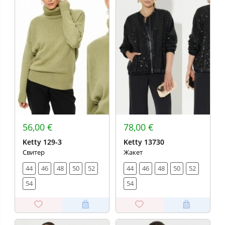
56,00 €
78,00 €
Ketty 129-3
Ketty 13730
Свитер
Жакет
44
46
48
50
52
44
46
48
50
52
54
54