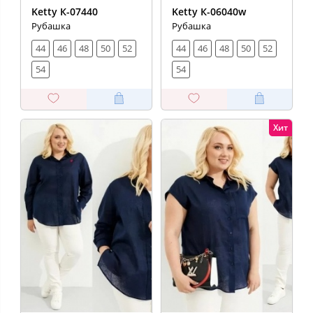
Ketty К-07440
Ketty К-06040w
Рубашка
Рубашка
44
46
48
50
52
44
46
48
50
52
54
54
Хит