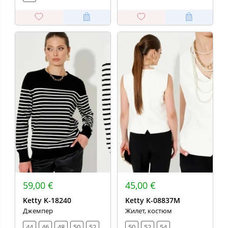
59,00 €
45,00 €
Ketty K-18240
Ketty К-08837М
Джемпер
Жилет, костюм
44
46
48
50
52
50
52
54