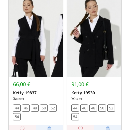
66,00 €
91,00 €
Ketty 19837
Ketty 19530
Жилет
Жакет
44
46
48
50
52
44
46
48
50
52
54
54