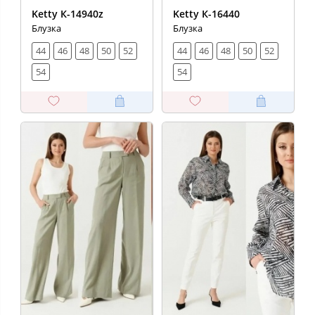
Ketty К-14940z
Ketty К-16440
Блузка
Блузка
44
46
48
50
52
44
46
48
50
52
54
54