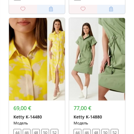
69,00 €
77,00 €
Ketty К-14480
Ketty K-14880
Модель
Модель
44
46
48
50
52
44
46
48
50
52