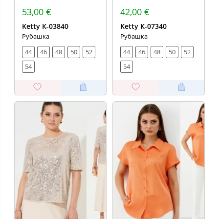
53,00 €
42,00 €
Ketty К-03840
Ketty К-07340
Рубашка
Рубашка
44
46
48
50
52
44
46
48
50
52
54
54