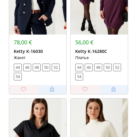
78,00 €
56,00 €
Ketty К-16030
Ketty К-16280С
Жакет
Платье
44
46
48
50
52
44
46
48
50
52
54
54