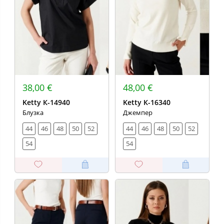
38,00 €
48,00 €
Ketty К-14940
Ketty К-16340
Блузка
Джемпер
44
46
48
50
52
44
46
48
50
52
54
54