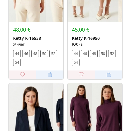
48,00 €
45,00 €
Ketty К-16538
Ketty К-16950
Жилет
Юбка
44
46
48
50
52
44
46
48
50
52
54
54