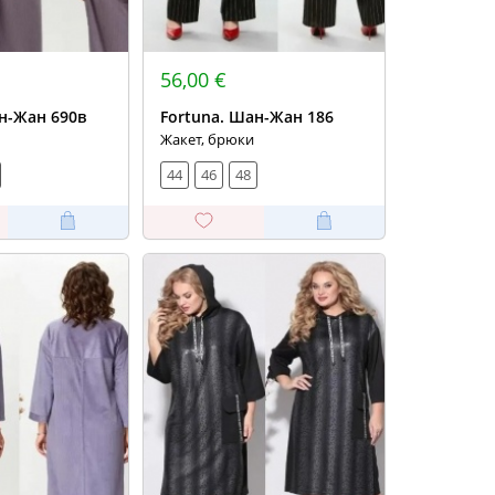
56,00 €
н-Жан 690в
Fortuna. Шан-Жан 186
Жакет, брюки
44
46
48