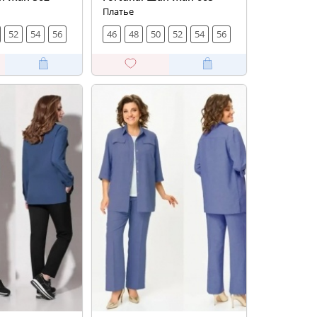
Платье
52
54
56
46
48
50
52
54
56