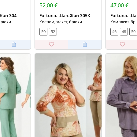
52,00 €
47,00 €
Жан 304
Fortuna. Шан-Жан 305К
Fortuna. Ша
 брюки
Костюм, жакет, брюки
Комплект, бр
50
52
46
48
50