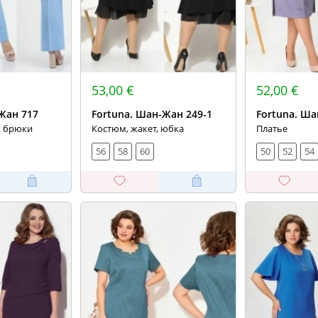
53,00 €
52,00 €
Жан 717
Fortuna. Шан-Жан 249-1
Fortuna. Ша
, брюки
Костюм, жакет, юбка
Платье
56
58
60
50
52
54