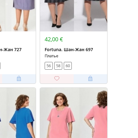
42,00 €
н-Жан 727
Fortuna. Шан-Жан 697
Платье
56
58
60