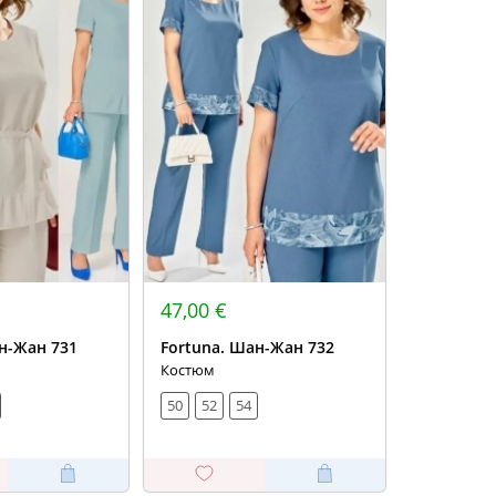
47,00 €
н-Жан 731
Fortuna. Шан-Жан 732
Костюм
50
52
54