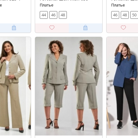
е
Платье
Платье
44
46
48
46
48
50