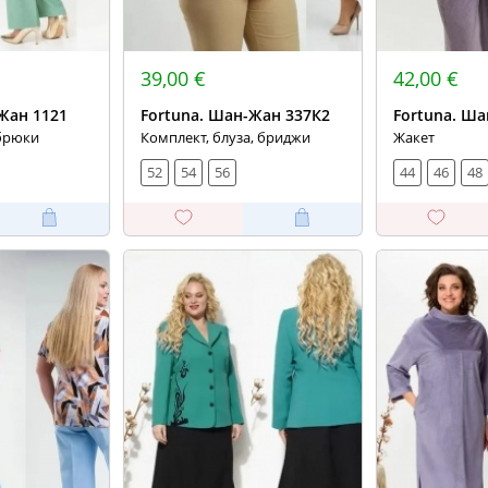
39,00 €
42,00 €
Жан 1121
Fortuna. Шан-Жан 337К2
Fortuna. Ша
 брюки
Комплект, блуза, бриджи
Жакет
52
54
56
44
46
48