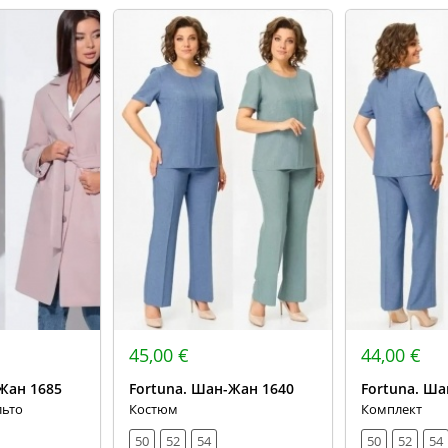
45,00 €
44,00 €
Жан 1685
Fortuna. Шан-Жан 1640
Fortuna. Ша
льто
Костюм
Комплект
50
52
54
50
52
54