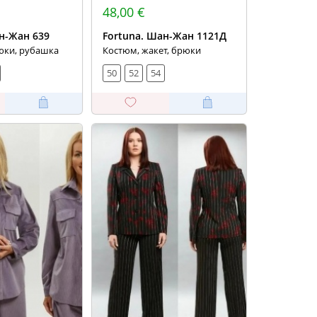
48,00 €
н-Жан 639
Fortuna. Шан-Жан 1121Д
юки, рубашка
Костюм, жакет, брюки
50
52
54