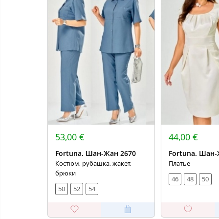
53,00 €
44,00 €
Fortuna. Шан-Жан 2670
Fortuna. Шан-
Костюм, рубашка, жакет,
Платье
брюки
46
48
50
50
52
54