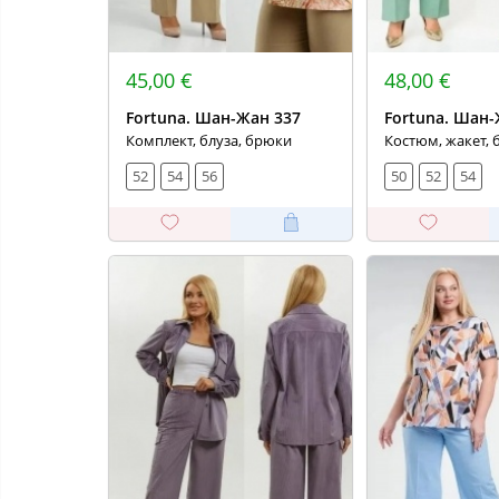
45,00 €
48,00 €
Fortuna. Шан-Жан 337
Fortuna. Шан-
Комплект, блуза, брюки
Костюм, жакет,
52
54
56
50
52
54