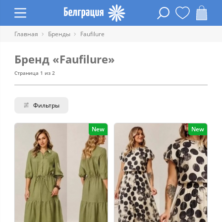
Главная
Бренды
Faufilure
Бренд «Faufilure»
Страница 1 из 2
Фильтры
New
New