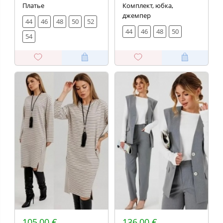
Платье
Комплект, юбка,
джемпер
44
46
48
50
52
44
46
48
50
54
105,00 €
136,00 €