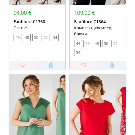
94,00 €
109,00 €
Faufilure C1760
Faufilure C1564
Платье
Комплект, джемпер,
брюки
46
48
50
52
54
44
46
48
50
52
54