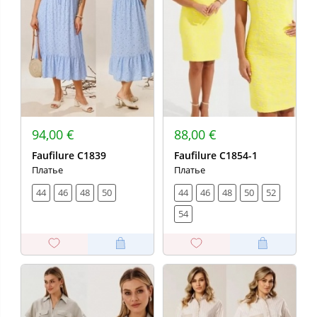
94,00 €
88,00 €
Faufilure C1839
Faufilure C1854-1
Платье
Платье
44
46
48
50
44
46
48
50
52
54