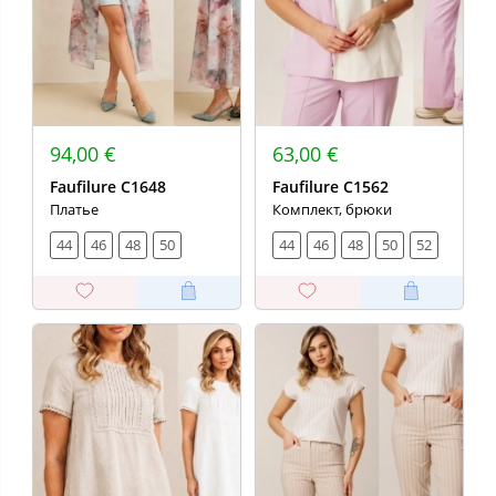
94,00 €
63,00 €
Faufilure C1648
Faufilure С1562
Платье
Комплект, брюки
44
46
48
50
44
46
48
50
52