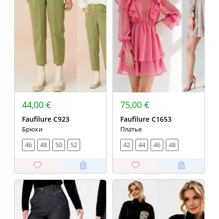
44,00 €
75,00 €
Faufilure C923
Faufilure C1653
Брюки
Платье
46
48
50
52
42
44
46
48