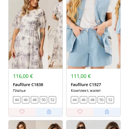
116,00 €
111,00 €
Faufilure C1838
Faufilure С1927
Платье
Комплект, жилет
44
46
48
50
52
44
46
48
50
52