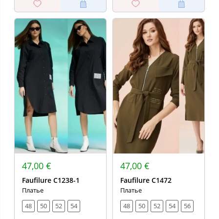
47,00 €
47,00 €
Faufilure С1238-1
Faufilure С1472
Платье
Платье
48
50
52
54
48
50
52
54
56