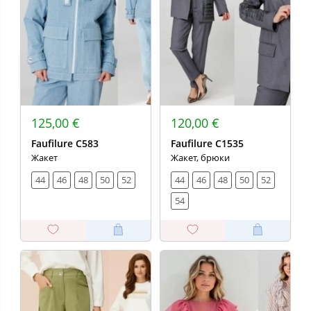
125,00 €
120,00 €
Faufilure С583
Faufilure C1535
Жакет
Жакет, брюки
44
46
48
50
52
44
46
48
50
52
54