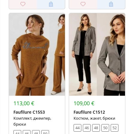
113,00 €
109,00 €
Faufilure C1553
Faufilure C1512
Комплект, джемпер,
Костюм, жакет, брюки
брюки
44
46
48
50
52
44
46
48
50