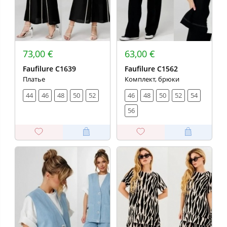
73,00 €
63,00 €
Faufilure C1639
Faufilure С1562
Платье
Комплект, брюки
44
46
48
50
52
46
48
50
52
54
56