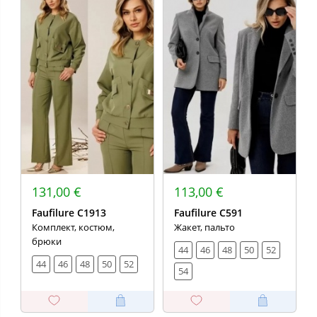
131,00 €
113,00 €
Faufilure C1913
Faufilure C591
Комплект, костюм,
Жакет, пальто
брюки
44
46
48
50
52
44
46
48
50
52
54