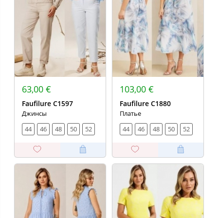
63,00 €
103,00 €
Faufilure С1597
Faufilure C1880
Джинсы
Платье
44
46
48
50
52
44
46
48
50
52