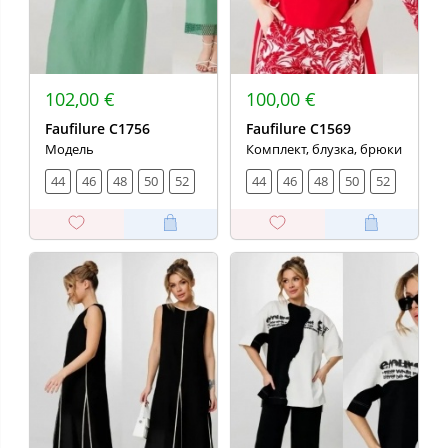
102,00 €
100,00 €
Faufilure C1756
Faufilure C1569
Модель
Комплект, блузка, брюки
44
46
48
50
52
44
46
48
50
52