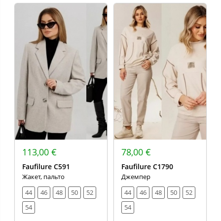
113,00 €
78,00 €
Faufilure C591
Faufilure С1790
Жакет, пальто
Джемпер
44
46
48
50
52
44
46
48
50
52
54
54