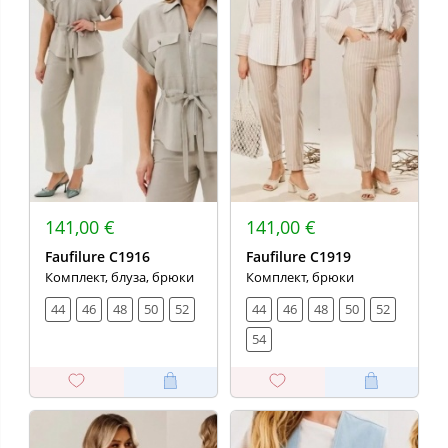
141,00 €
141,00 €
Faufilure C1916
Faufilure C1919
Комплект, блуза, брюки
Комплект, брюки
44
46
48
50
52
44
46
48
50
52
54