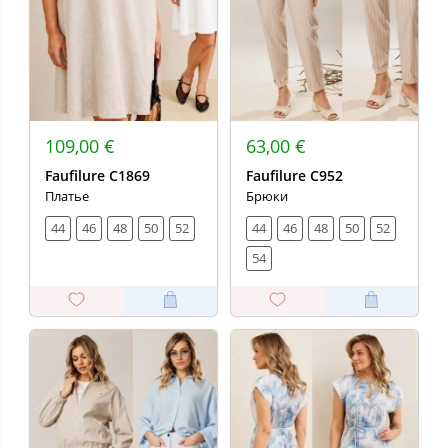
109,00 €
63,00 €
Faufilure C1869
Faufilure C952
Платье
Брюки
44
46
48
50
52
44
46
48
50
52
54