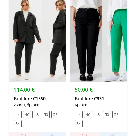
114,00 €
50,00 €
Faufilure C1550
Faufilure C931
Жакет, брюки
Брюки
44
46
48
50
52
44
46
48
50
52
54
54