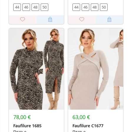
44
46
48
50
44
46
48
50
78,00 €
63,00 €
Faufilure 1685
Faufilure C1677
Платье
Платье