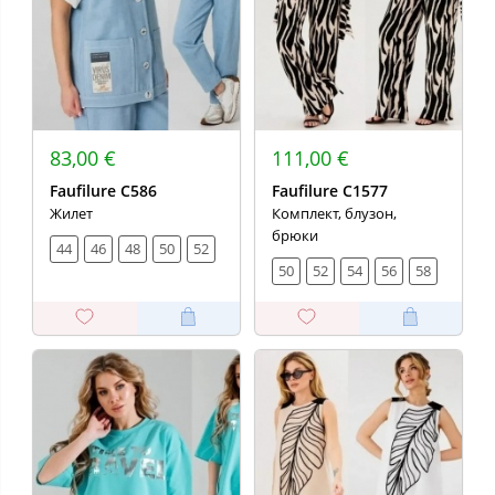
83,00 €
111,00 €
Faufilure C586
Faufilure C1577
Жилет
Комплект, блузон,
брюки
44
46
48
50
52
50
52
54
56
58