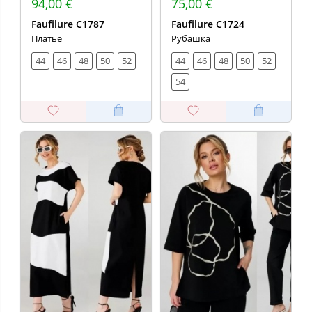
94,00 €
75,00 €
Faufilure C1787
Faufilure С1724
Платье
Рубашка
44
46
48
50
52
44
46
48
50
52
54