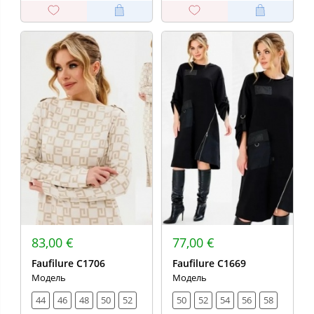
83,00 €
77,00 €
Faufilure C1706
Faufilure C1669
Модель
Модель
44
46
48
50
52
50
52
54
56
58