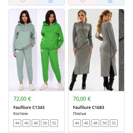
72,00 €
70,00 €
Faufilure С1343
Faufilure C1683
Костюм
Платье
44
46
48
50
52
44
46
48
50
52