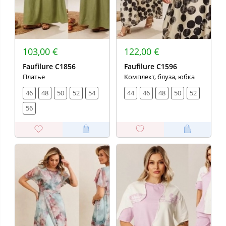
103,00 €
122,00 €
Faufilure C1856
Faufilure C1596
Платье
Комплект, блуза, юбка
46
48
50
52
54
44
46
48
50
52
56