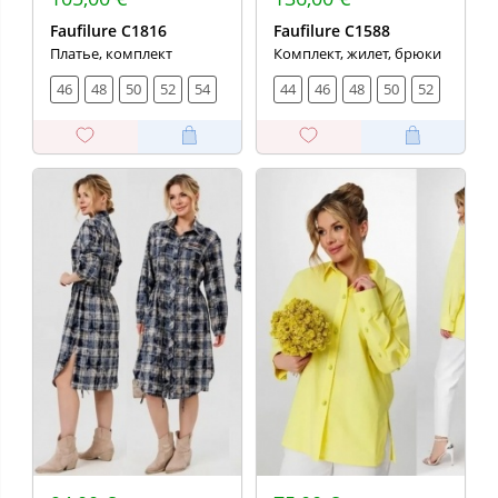
Faufilure C1816
Faufilure C1588
Платье, комплект
Комплект, жилет, брюки
46
48
50
52
54
44
46
48
50
52