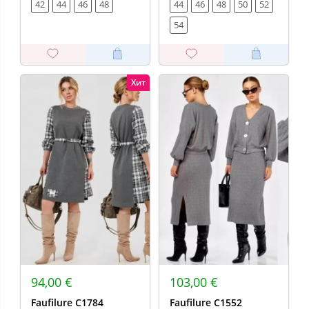
42
44
46
48
44
46
48
50
52
54
Хит
94,00 €
103,00 €
Faufilure С1784
Faufilure С1552