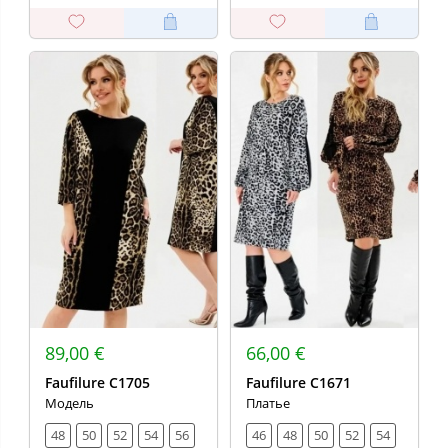
89,00 €
66,00 €
Faufilure C1705
Faufilure C1671
Модель
Платье
48
50
52
54
56
46
48
50
52
54