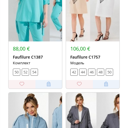
88,00 €
106,00 €
Faufilure C1387
Faufilure С1757
Комплект
Модель
50
52
54
42
44
46
48
50