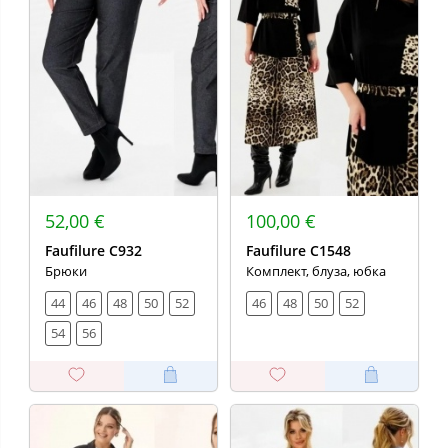
52,00 €
100,00 €
Faufilure C932
Faufilure C1548
Брюки
Комплект, блуза, юбка
44
46
48
50
52
46
48
50
52
54
56