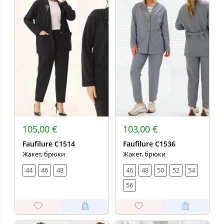
105,00 €
103,00 €
Faufilure C1514
Faufilure C1536
Жакет, брюки
Жакет, брюки
44
46
48
46
48
50
52
54
56