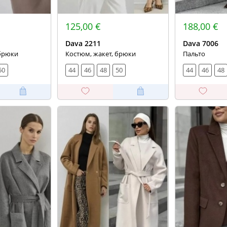
125,00 €
188,00 €
Dava 2211
Dava 7006
 брюки
Костюм, жакет, брюки
Пальто
50
44
46
48
50
44
46
48