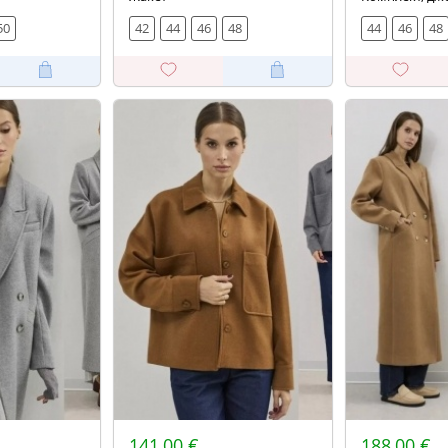
50
42
44
46
48
44
46
48
141,00 €
188,00 €