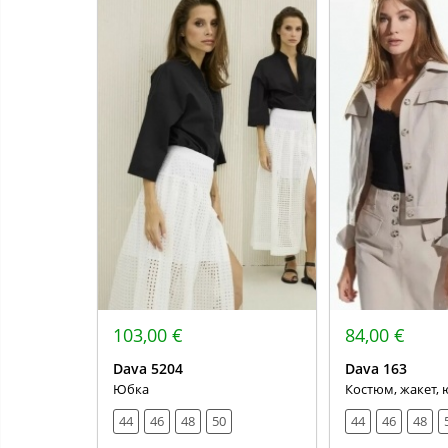
103,00 €
84,00 €
Dava 5204
Dava 163
Юбка
Костюм, жакет, 
44
46
48
50
44
46
48