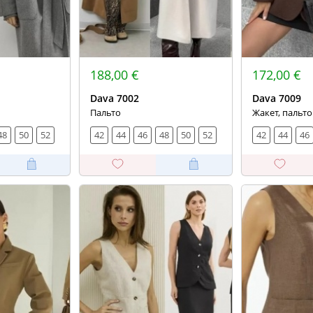
188,00 €
172,00 €
Dava 7002
Dava 7009
Пальто
Жакет, пальто
48
50
52
42
44
46
48
50
52
42
44
46