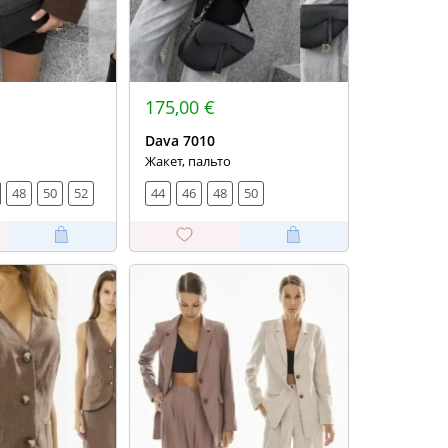
175,00 €
Dava 7010
Жакет, пальто
48
50
52
44
46
48
50