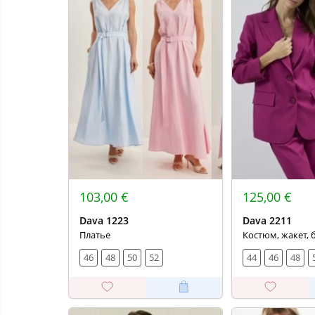
103,00 €
125,00 €
Dava 1223
Dava 2211
Платье
Костюм, жакет,
46
48
50
52
44
46
48