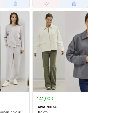
141,00 €
Dava 7003А
емпер, брюки
Пальто