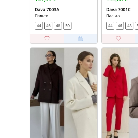
Dava 7003А
Dava 7001С
Пальто
Пальто
44
46
48
50
44
46
48