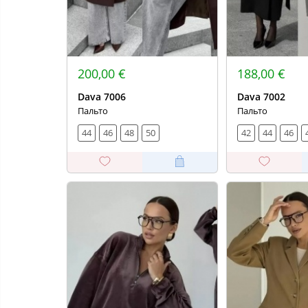
200,00 €
188,00 €
Dava 7006
Dava 7002
Пальто
Пальто
44
46
48
50
42
44
46