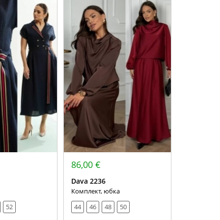
86,00 €
Dava 2236
Комплект, юбка
52
44
46
48
50