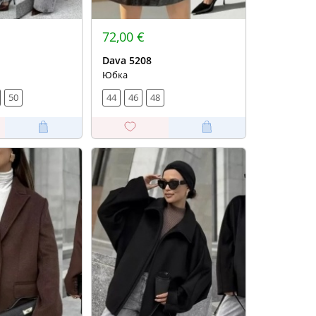
72,00 €
Dava 5208
Юбка
50
44
46
48