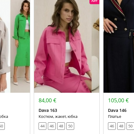
Хит
84,00 €
105,00 €
Dava 163
Dava 146
юбка
Костюм, жакет, юбка
Платье
50
44
46
48
50
46
48
50