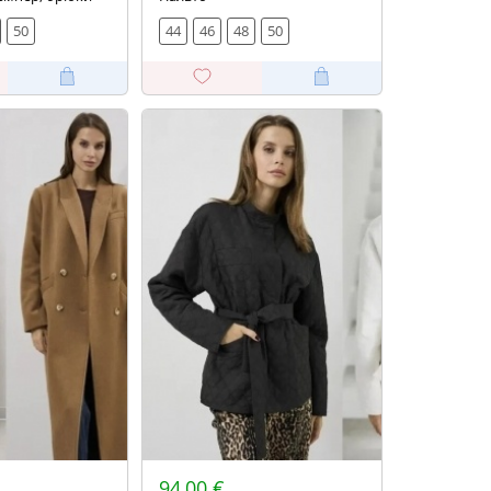
50
44
46
48
50
94,00 €