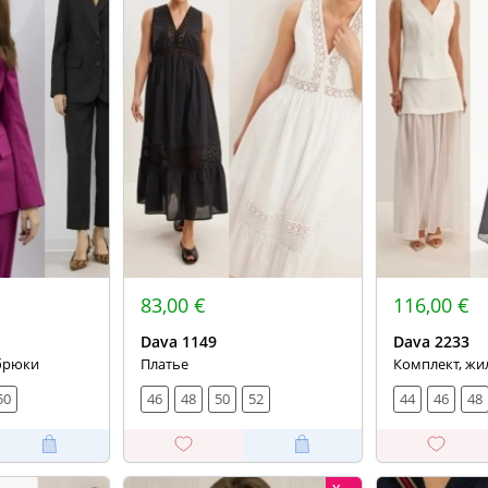
83,00 €
116,00 €
Dava 1149
Dava 2233
 брюки
Платье
Комплект, жи
50
46
48
50
52
44
46
48