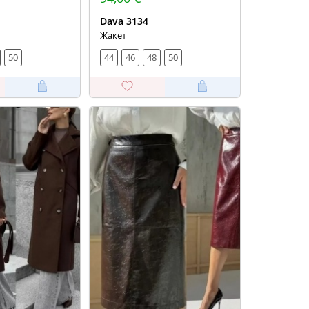
Dava 3134
Жакет
50
44
46
48
50