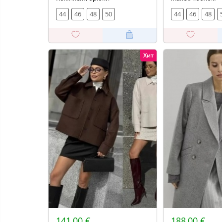
44
46
48
50
44
46
48
Хит
141,00 €
188,00 €