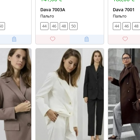
Dava 7003А
Dava 7001
Пальто
Пальто
50
44
46
48
50
44
46
48