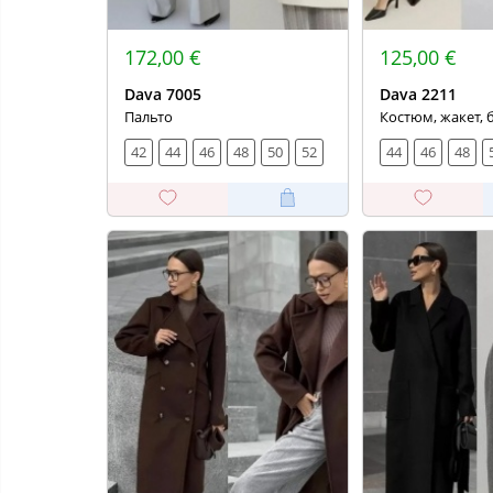
172,00 €
125,00 €
Dava 7005
Dava 2211
Пальто
Костюм, жакет,
42
44
46
48
50
52
44
46
48