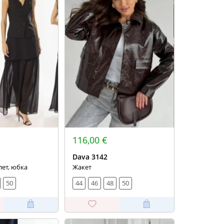
116,00 €
Dava 3142
лет, юбка
Жакет
50
44
46
48
50