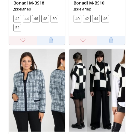
Bonadi M-BS18
Bonadi M-BS10
Джемпер
Джемпер
42
44
46
48
50
40
42
44
46
52