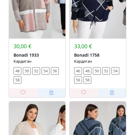
30,00 €
33,00 €
Bonadi 1933
Bonadi 1758
Кардиган
Кардиган
48
50
52
54
56
46
48
50
52
54
58
56
58