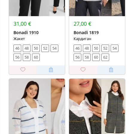
31,00 €
27,00 €
Bonadi 1910
Bonadi 1819
Жакет
Кардиган
46
48
50
52
54
46
48
50
52
54
56
58
60
56
58
60
62