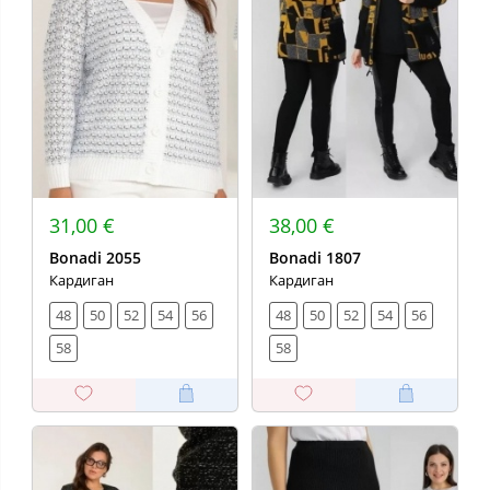
31,00 €
38,00 €
Bonadi 2055
Bonadi 1807
Кардиган
Кардиган
48
50
52
54
56
48
50
52
54
56
58
58