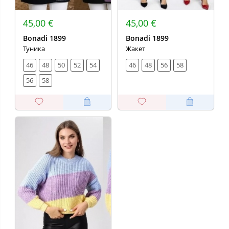
45,00 €
45,00 €
Bonadi 1899
Bonadi 1899
Туника
Жакет
46
48
50
52
54
46
48
56
58
56
58