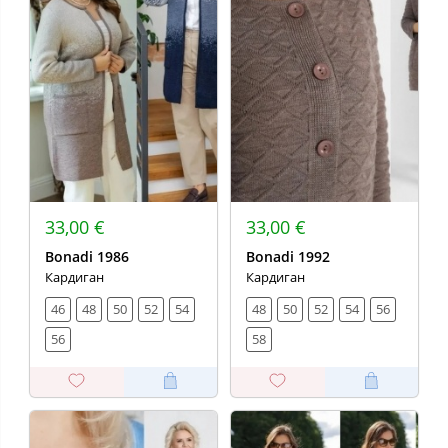
33,00 €
33,00 €
Bonadi 1986
Bonadi 1992
Кардиган
Кардиган
46
48
50
52
54
48
50
52
54
56
56
58