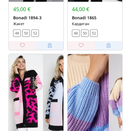
45,00 €
44,00 €
Bonadi 1894-3
Bonadi 1865
Жакет
Кардиган
48
50
52
48
50
52