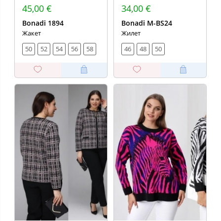
45,00 €
34,00 €
Bonadi 1894
Bonadi M-BS24
Жакет
Жилет
50
52
54
56
58
46
48
50