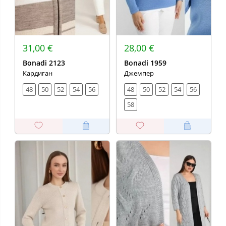
31,00 €
28,00 €
Bonadi 2123
Bonadi 1959
Кардиган
Джемпер
48
50
52
54
56
48
50
52
54
56
58