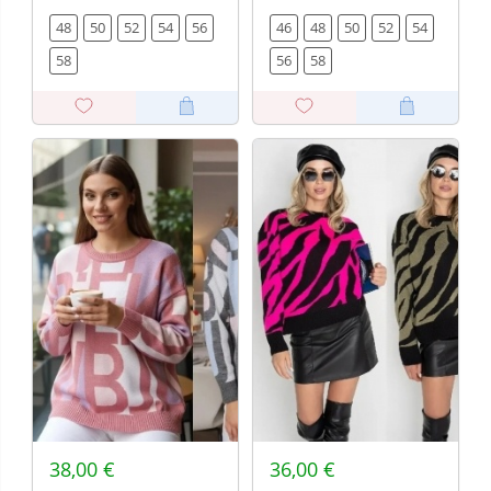
48
50
52
54
56
46
48
50
52
54
58
56
58
38,00 €
36,00 €