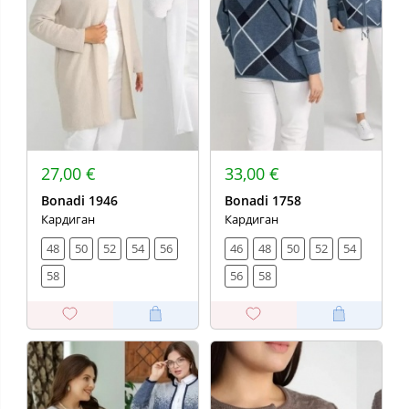
27,00 €
33,00 €
Bonadi 1946
Bonadi 1758
Кардиган
Кардиган
48
50
52
54
56
46
48
50
52
54
58
56
58