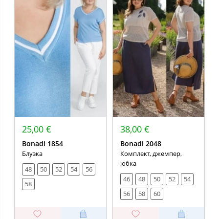
25,00 €
38,00 €
Bonadi 1854
Bonadi 2048
Блузка
Комплект, джемпер,
юбка
48
50
52
54
56
46
48
50
52
54
58
56
58
60