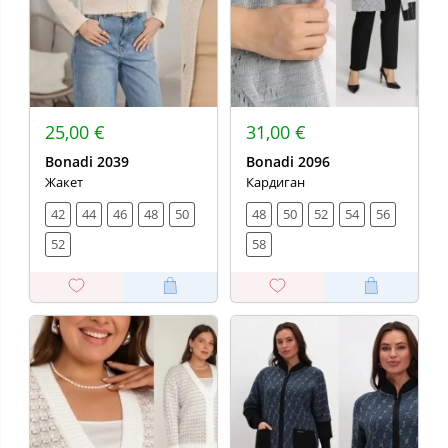
25,00 €
31,00 €
Bonadi 2039
Bonadi 2096
Жакет
Кардиган
42
44
46
48
50
48
50
52
54
56
52
58