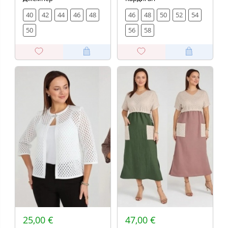
40
42
44
46
48
46
48
50
52
54
50
56
58
25,00 €
47,00 €