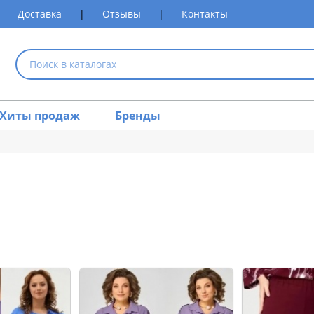
Доставка
|
Отзывы
|
Контакты
Хиты продаж
Бренды