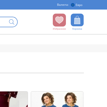
Валюта:
Евро
Избранное
Корзина