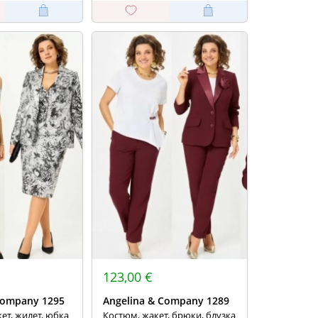
123,00 €
Company 1295
Angelina & Company 1289
ет, жилет, юбка
Костюм, жакет, брюки, блузка