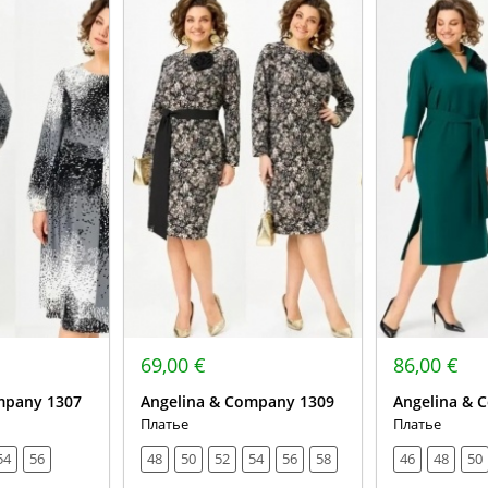
69,00 €
86,00 €
mpany 1307
Angelina & Company 1309
Angelina & 
Платье
Платье
54
56
48
50
52
54
56
58
46
48
50