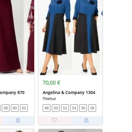
70,00 €
Company 870
Angelina & Company 1304
Платье
58
60
62
48
50
52
54
56
58