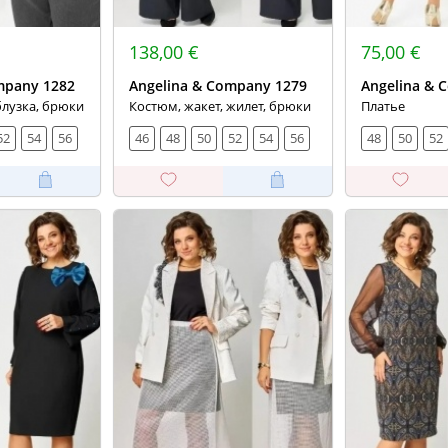
138,00 €
75,00 €
mpany 1282
Angelina & Company 1279
Angelina & 
блузка, брюки
Костюм, жакет, жилет, брюки
Платье
52
54
56
46
48
50
52
54
56
48
50
52