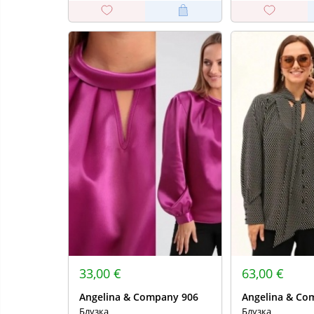
33,00 €
63,00 €
Angelina & Company 906
Angelina & Co
Блузка
Блузка